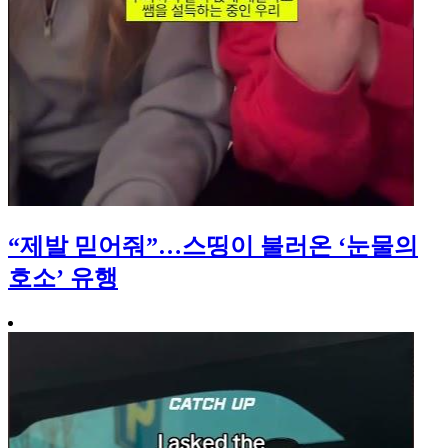
“제발 믿어줘”…스띵이 불러온 ‘눈물의
호소’ 유행