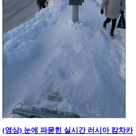
(영상) 눈에 파묻힌 실시간 러시아 캄차카