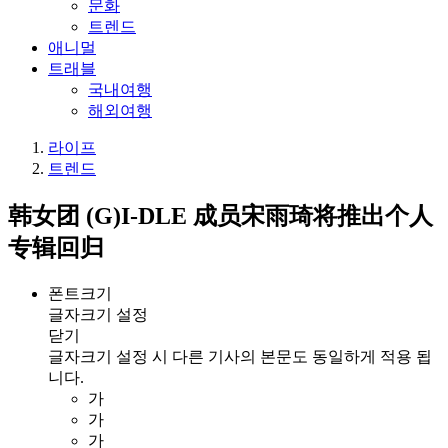
문화
트렌드
애니멀
트래블
국내여행
해외여행
라이프
트렌드
韩女团 (G)I-DLE 成员宋雨琦将推出个人
专辑回归
폰트크기
글자크기 설정
닫기
글자크기 설정 시 다른 기사의 본문도 동일하게 적용 됩
니다.
가
가
가