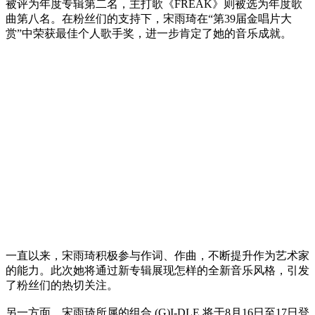
被评为年度专辑第二名，主打歌《FREAK》则被选为年度歌
曲第八名。在粉丝们的支持下，宋雨琦在“第39届金唱片大
赏”中荣获最佳个人歌手奖，进一步肯定了她的音乐成就。
一直以来，宋雨琦积极参与作词、作曲，不断提升作为艺术家
的能力。此次她将通过新专辑展现怎样的全新音乐风格，引发
了粉丝们的热切关注。
另一方面，宋雨琦所属的组合 (G)I-DLE 将于8月16日至17日登