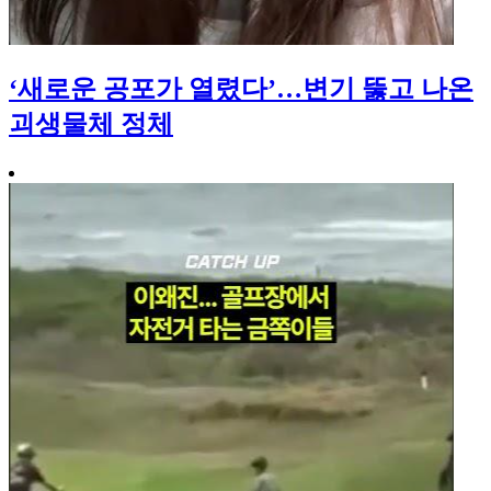
‘새로운 공포가 열렸다’…변기 뚫고 나온
괴생물체 정체