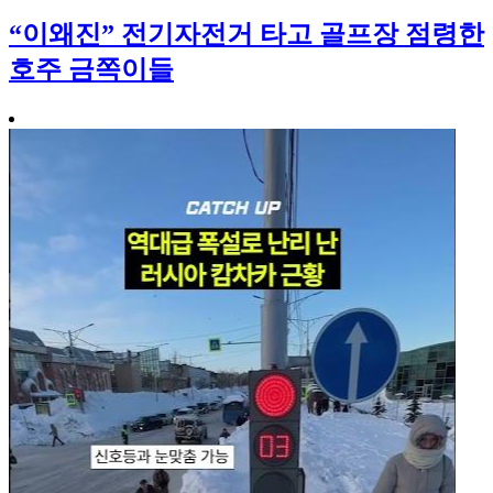
“이왜진” 전기자전거 타고 골프장 점령한
호주 금쪽이들