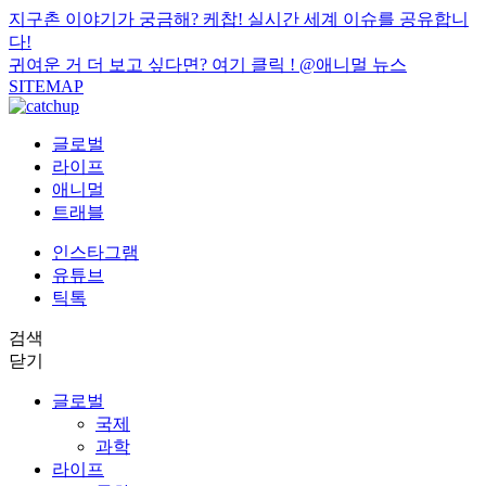
지구촌 이야기가 궁금해? 케찹! 실시간 세계 이슈를 공유합니
다!
귀여운 거 더 보고 싶다면? 여기 클릭 !
@애니멀 뉴스
SITEMAP
글로벌
라이프
애니멀
트래블
인스타그램
유튜브
틱톡
검색
닫기
글로벌
국제
과학
라이프