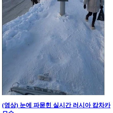
(영상) 눈에 파묻힌 실시간 러시아 캄차카