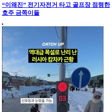
“이왜진” 전기자전거 타고 골프장 점령한
호주 금쪽이들