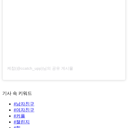
케찹(@ccatch_upp)님의 공유 게시물
기사 속 키워드
#남자친구
#여자친구
#커플
#챌린지
#힘