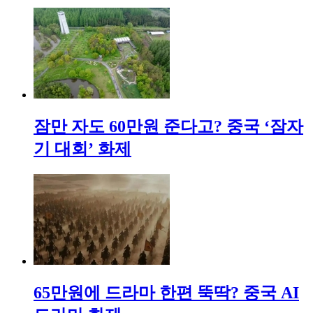
잠만 자도 60만원 준다고? 중국 ‘잠자
기 대회’ 화제
65만원에 드라마 한편 뚝딱? 중국 AI