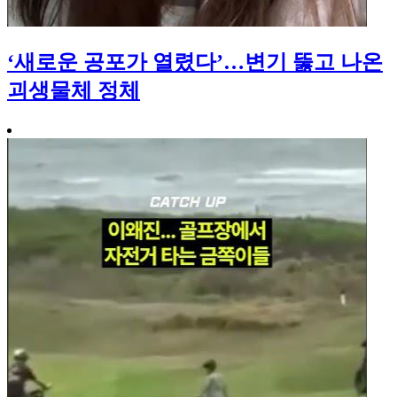
‘새로운 공포가 열렸다’…변기 뚫고 나온
괴생물체 정체