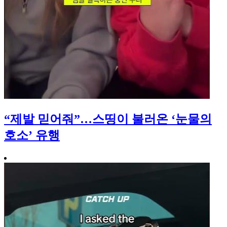
“제발 믿어줘”…스띵이 불러온 ‘눈물의
호소’ 유행