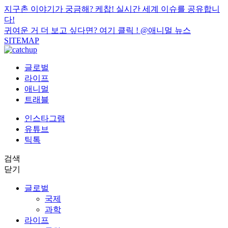
지구촌 이야기가 궁금해? 케찹! 실시간 세계 이슈를 공유합니
다!
귀여운 거 더 보고 싶다면? 여기 클릭 !
@애니멀 뉴스
SITEMAP
글로벌
라이프
애니멀
트래블
인스타그램
유튜브
틱톡
검색
닫기
글로벌
국제
과학
라이프