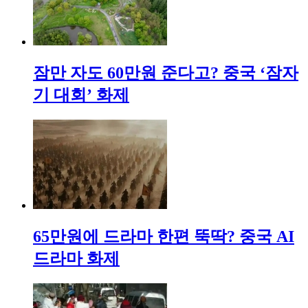
잠만 자도 60만원 준다고? 중국 ‘잠자
기 대회’ 화제
65만원에 드라마 한편 뚝딱? 중국 AI
드라마 화제