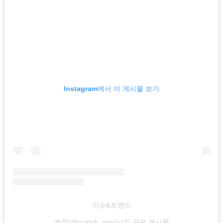
Instagram에서 이 게시물 보기
이슈&트렌드
케찹(@ccatch_upp)님의 공유 게시물