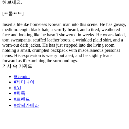
해보세요.
[프롬프트]
Insert a lifelike homeless Korean man into this scene. He has greasy,
medium-length black hair, a scruffy beard, and a tired, weathered
face and looking like he hasn’t showered in weeks. He wears faded,
torn sweatpants, scuffed leather boots, a wrinkled plaid shirt, and a
worn-out dark jacket. He has just stepped into the living room,
holding a small, crumpled backpack with miscellaneous personal
items. His expression is weary but alert, and he slightly leans
forward as if examining the surroundings.
기사 속 키워드
#Gemini
#제미나이
#AI
#틱톡
#트렌드
#깜짝카메라