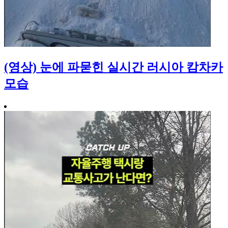
(영상) 눈에 파묻힌 실시간 러시아 캄차카
모습