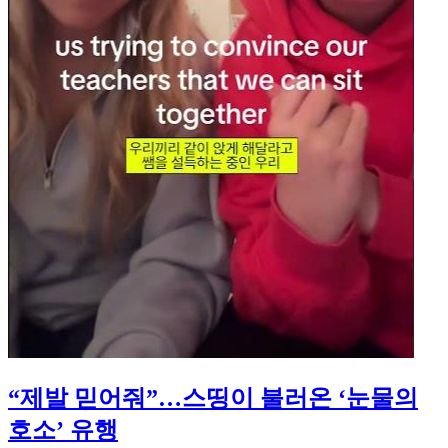
“제발 믿어줘”…스띵이 불러온 ‘눈물의
호소’ 유행