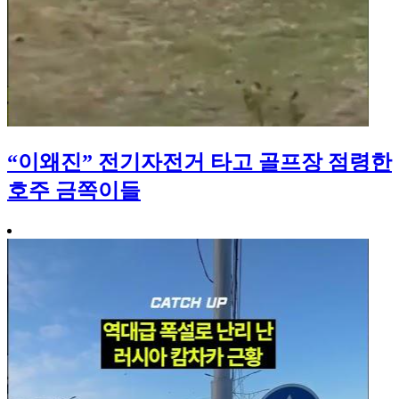
“이왜진” 전기자전거 타고 골프장 점령한
호주 금쪽이들