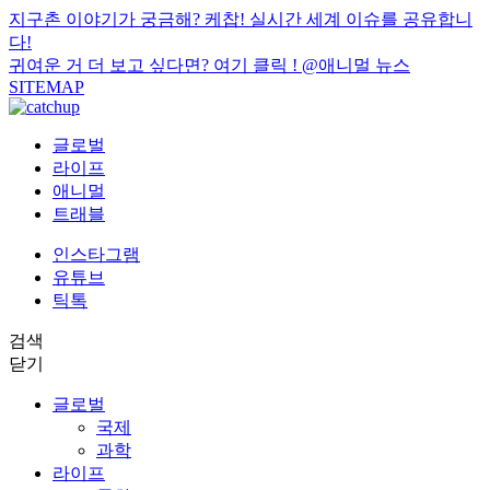
지구촌 이야기가 궁금해? 케찹! 실시간 세계 이슈를 공유합니
다!
귀여운 거 더 보고 싶다면? 여기 클릭 !
@애니멀 뉴스
SITEMAP
글로벌
라이프
애니멀
트래블
인스타그램
유튜브
틱톡
검색
닫기
글로벌
국제
과학
라이프