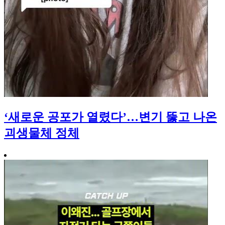
‘새로운 공포가 열렸다’…변기 뚫고 나온
괴생물체 정체