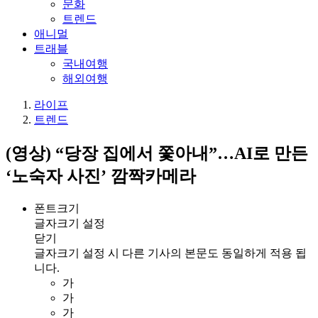
문화
트렌드
애니멀
트래블
국내여행
해외여행
라이프
트렌드
(영상) “당장 집에서 쫓아내”…AI로 만든
‘노숙자 사진’ 깜짝카메라
폰트크기
글자크기 설정
닫기
글자크기 설정 시 다른 기사의 본문도 동일하게 적용 됩
니다.
가
가
가