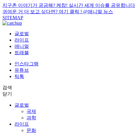
지구촌 이야기가 궁금해? 케찹! 실시간 세계 이슈를 공유합니다
귀여운 거 더 보고 싶다면? 여기 클릭 !
@애니멀 뉴스
SITEMAP
글로벌
라이프
애니멀
트래블
인스타그램
유튜브
틱톡
검색
닫기
글로벌
국제
과학
라이프
문화