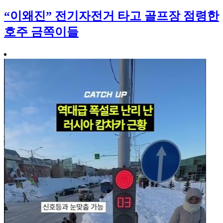
“이왜진” 전기자전거 타고 골프장 점령한
호주 금쪽이들