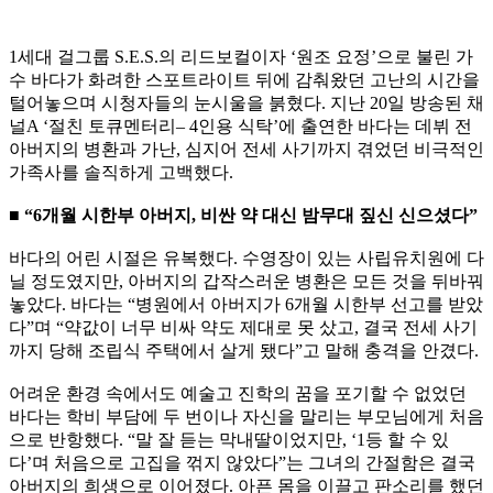
1세대 걸그룹 S.E.S.의 리드보컬이자 ‘원조 요정’으로 불린 가
수 바다가 화려한 스포트라이트 뒤에 감춰왔던 고난의 시간을
털어놓으며 시청자들의 눈시울을 붉혔다. 지난 20일 방송된 채
널A ‘절친 토큐멘터리– 4인용 식탁’에 출연한 바다는 데뷔 전
아버지의 병환과 가난, 심지어 전세 사기까지 겪었던 비극적인
가족사를 솔직하게 고백했다.
■ “6개월 시한부 아버지, 비싼 약 대신 밤무대 짚신 신으셨다”
바다의 어린 시절은 유복했다. 수영장이 있는 사립유치원에 다
닐 정도였지만, 아버지의 갑작스러운 병환은 모든 것을 뒤바꿔
놓았다. 바다는 “병원에서 아버지가 6개월 시한부 선고를 받았
다”며 “약값이 너무 비싸 약도 제대로 못 샀고, 결국 전세 사기
까지 당해 조립식 주택에서 살게 됐다”고 말해 충격을 안겼다.
어려운 환경 속에서도 예술고 진학의 꿈을 포기할 수 없었던
바다는 학비 부담에 두 번이나 자신을 말리는 부모님에게 처음
으로 반항했다. “말 잘 듣는 막내딸이었지만, ‘1등 할 수 있
다’며 처음으로 고집을 꺾지 않았다”는 그녀의 간절함은 결국
아버지의 희생으로 이어졌다. 아픈 몸을 이끌고 판소리를 했던