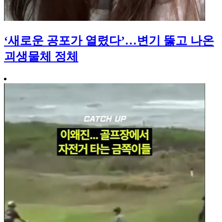
‘새로운 공포가 열렸다’…변기 뚫고 나온
괴생물체 정체