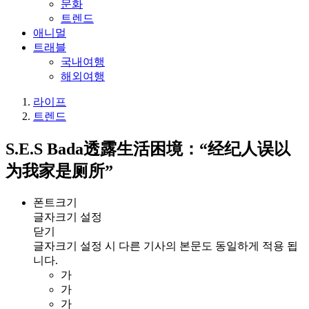
문화
트렌드
애니멀
트래블
국내여행
해외여행
라이프
트렌드
S.E.S Bada透露生活困境：“经纪人误以
为我家是厕所”
폰트크기
글자크기 설정
닫기
글자크기 설정 시 다른 기사의 본문도 동일하게 적용 됩
니다.
가
가
가