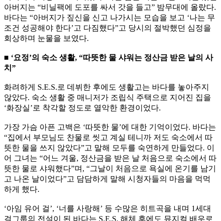
아버지는 “비닐팩에 도포를 싸서 갓을 들고” 밤무대에 올랐다.
바다는 “아버지가 짚신을 신고 나가시는 모습을 보고 ‘나는 무
조건 성공해야 한다’고 다짐했다”고 당시의 절박했던 심정을
회상하며 눈물을 보였다.
■ ‘요정’의 숙소 생활, “따뜻한 물 샤워는 정산금 받은 날의 사
치”
화려하게 S.E.S.로 데뷔한 후에도 생활고는 바다를 놓아주지
않았다. 숙소 생활 중 매니저가 조립식 주택으로 지어진 집을
‘화장실’로 착각할 정도로 열악한 환경이었다.
가장 가슴 아픈 고백은 ‘따뜻한 물’에 대한 기억이었다. 바다는
“집에서 부모님도 찬물로 씻고 계실 테니까 저도 숙소에서 따
뜻한 물을 쓰지 않았다”고 말해 모두를 숙연하게 만들었다. 이
어 그녀는 “어느 겨울, 정산금을 받은 날 처음으로 숙소에서 따
뜻한 물로 샤워했다”며, “그날이 처음으로 욕실에 온기를 남기
고 나온 날이었다”고 담담하게 말해 시청자들의 마음을 먹먹
하게 했다.
‘아임 유어 걸’, ‘너를 사랑해’ 등 수많은 히트곡을 내며 1세대
걸그룹의 전설이 된 바다는 S.E.S. 해체 후에도 뮤지컬 배우로