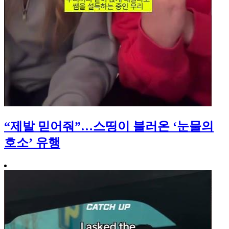
“제발 믿어줘”…스띵이 불러온 ‘눈물의
호소’ 유행