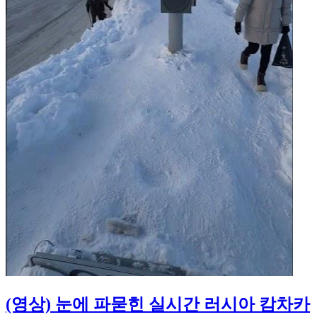
(영상) 눈에 파묻힌 실시간 러시아 캄차카