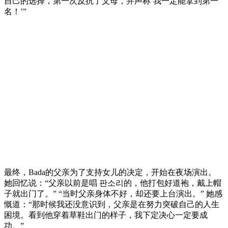
自己的选择，第一次反抗了父母，并声称‘我一定能拿到第一
名！’”
最终，Bada的父亲为了支持女儿的决定，开始在夜场演出。
她回忆说：“父亲以前是唱 판소리的，他打包好道袍，戴上帽
子就出门了。” “当时父亲身体不好，却还要上台演出。” 她感
慨道：“那时候我还没意识到，父亲是在努力突破自己的人生
困境。看到他穿着草鞋出门的样子，我下定决心一定要成
功。”