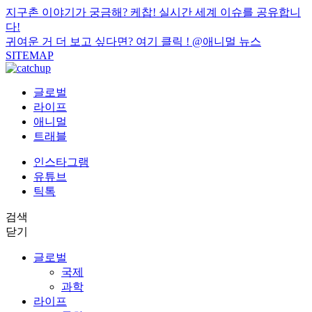
지구촌 이야기가 궁금해? 케찹! 실시간 세계 이슈를 공유합니
다!
귀여운 거 더 보고 싶다면? 여기 클릭 !
@애니멀 뉴스
SITEMAP
글로벌
라이프
애니멀
트래블
인스타그램
유튜브
틱톡
검색
닫기
글로벌
국제
과학
라이프