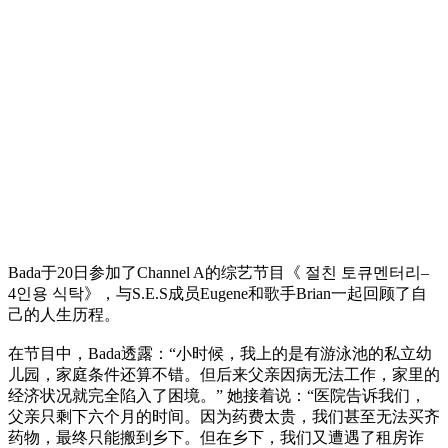
Bada于20日参加了Channel A的综艺节目《 절친 토큐멘터리–
4인용 식탁》，与S.E.S成员Eugene和歌手Brian一起回顾了自
己的人生历程。
在节目中，Bada透露：“小时候，我上的是有游泳池的私立幼
儿园，家庭条件还算不错。但后来父亲因病无法工作，家里的
经济状况就完全陷入了困境。” 她接着说：“医院告诉我们，
父亲只剩下六个月的时间。因为药费太贵，我们甚至无法买齐
药物，最终只能搬到乡下。但在乡下，我们又遭遇了租房诈