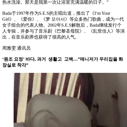
热水洗澡。那天是我第一次让浴室充满温暖的日子。”
Bada于1997年作为S.E.S的主唱出道，推出了《I‘m Your
Girl》、《爱你》、《梦 모아서》等众多热门歌曲，成为一代
女子组合的代表人物。2002年S.E.S解散后，Bada继续发行个
人专辑，并参与了音乐剧《巴黎圣母院》、《乱世佳人》等演
出，在音乐剧界也获得了很高的人气。
周雅雯 通讯员
‘원조 요정’ 바다, 과거 생활고 고백…”매니저가 우리집을 화
장실로 착각”