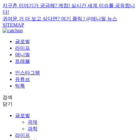
지구촌 이야기가 궁금해? 케찹! 실시간 세계 이슈를 공유합니
다!
귀여운 거 더 보고 싶다면? 여기 클릭 !
@애니멀 뉴스
SITEMAP
글로벌
라이프
애니멀
트래블
인스타그램
유튜브
틱톡
검색
닫기
글로벌
국제
과학
라이프