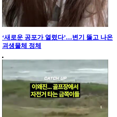
‘새로운 공포가 열렸다’…변기 뚫고 나온
괴생물체 정체