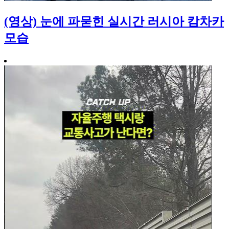
(영상) 눈에 파묻힌 실시간 러시아 캄차카
모습