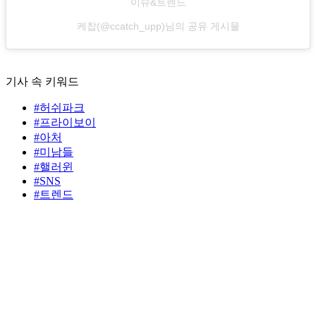
이슈&트렌드
케찹(@ccatch_upp)님의 공유 게시물
기사 속 키워드
#허쉬파크
#프라이보이
#아처
#미남들
#핼러윈
#SNS
#트렌드