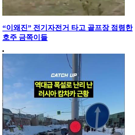
“이왜진” 전기자전거 타고 골프장 점령한
호주 금쪽이들