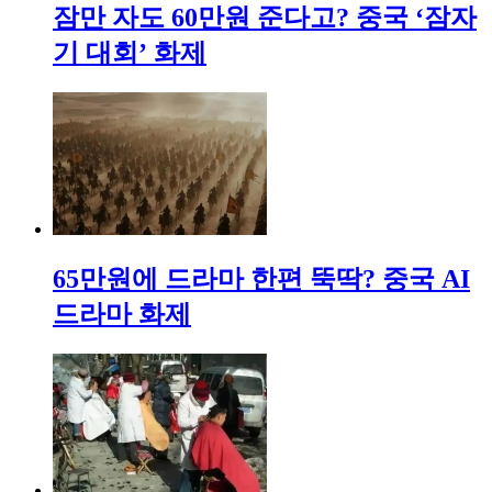
잠만 자도 60만원 준다고? 중국 ‘잠자
기 대회’ 화제
65만원에 드라마 한편 뚝딱? 중국 AI
드라마 화제