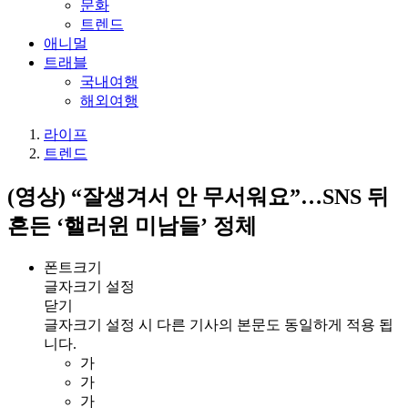
문화
트렌드
애니멀
트래블
국내여행
해외여행
라이프
트렌드
(영상) “잘생겨서 안 무서워요”…SNS 뒤
흔든 ‘핼러윈 미남들’ 정체
폰트크기
글자크기 설정
닫기
글자크기 설정 시 다른 기사의 본문도 동일하게 적용 됩
니다.
가
가
가