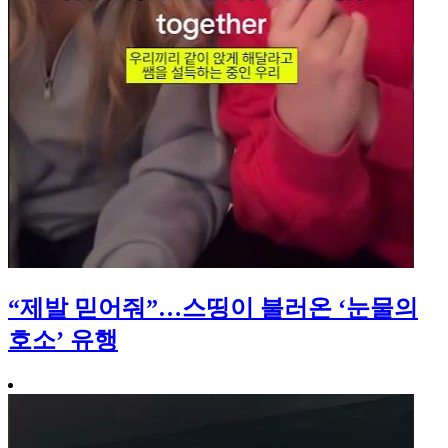
“제발 믿어줘”…스띵이 불러온 ‘눈물의
호소’ 유행