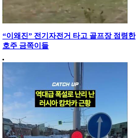
“이왜진” 전기자전거 타고 골프장 점령한
호주 금쪽이들