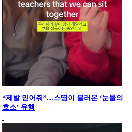
“제발 믿어줘”…스띵이 불러온 ‘눈물의
호소’ 유행