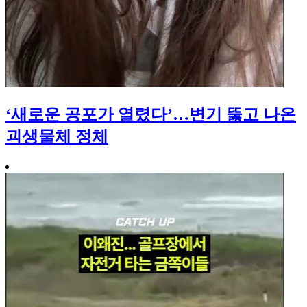
‘새로운 공포가 열렸다’…변기 뚫고 나온
괴생물체 정체