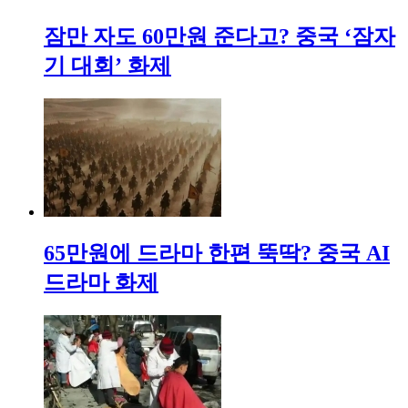
잠만 자도 60만원 준다고? 중국 ‘잠자
기 대회’ 화제
65만원에 드라마 한편 뚝딱? 중국 AI
드라마 화제