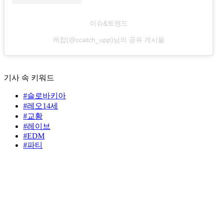
이슈&트렌드
케찹(@ccatch_upp)님의 공유 게시물
기사 속 키워드
#슬로바키아
#레오14세
#교황
#레이브
#EDM
#파티