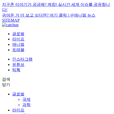
지구촌 이야기가 궁금해? 케찹! 실시간 세계 이슈를 공유합니
다!
귀여운 거 더 보고 싶다면? 여기 클릭 !
@애니멀 뉴스
SITEMAP
글로벌
라이프
애니멀
트래블
인스타그램
유튜브
틱톡
검색
닫기
글로벌
국제
과학
라이프