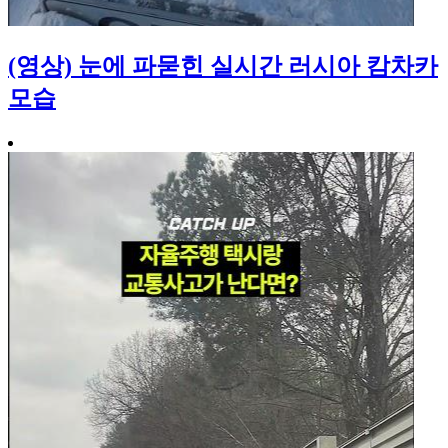
(영상) 눈에 파묻힌 실시간 러시아 캄차카
모습