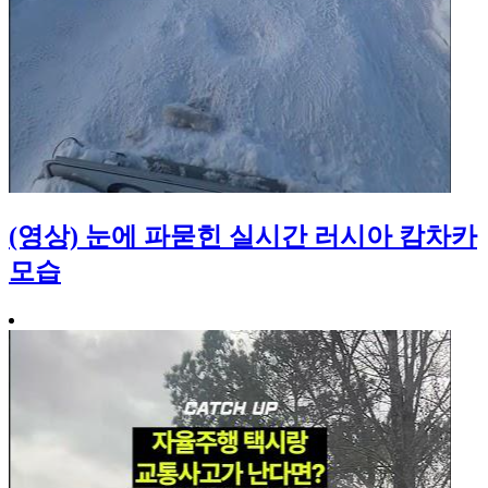
(영상) 눈에 파묻힌 실시간 러시아 캄차카
모습