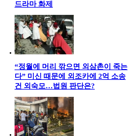
드라마 화제
“정월에 머리 깎으면 외삼촌이 죽는
다” 미신 때문에 외조카에 2억 소송
건 외숙모…법원 판단은?