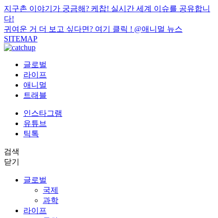
지구촌 이야기가 궁금해? 케찹! 실시간 세계 이슈를 공유합니
다!
귀여운 거 더 보고 싶다면? 여기 클릭 !
@애니멀 뉴스
SITEMAP
글로벌
라이프
애니멀
트래블
인스타그램
유튜브
틱톡
검색
닫기
글로벌
국제
과학
라이프