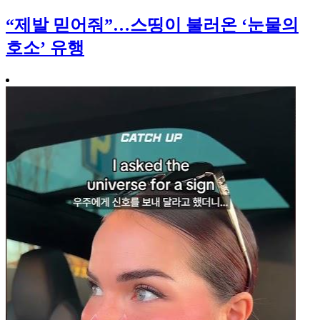
“제발 믿어줘”…스띵이 불러온 ‘눈물의
호소’ 유행