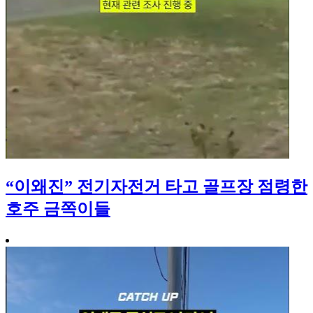
“이왜진” 전기자전거 타고 골프장 점령한
호주 금쪽이들