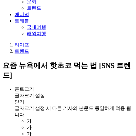
문화
트렌드
애니멀
트래블
국내여행
해외여행
라이프
트렌드
요즘 뉴욕에서 핫초코 먹는 법 [SNS 트렌
드]
폰트크기
글자크기 설정
닫기
글자크기 설정 시 다른 기사의 본문도 동일하게 적용 됩
니다.
가
가
가