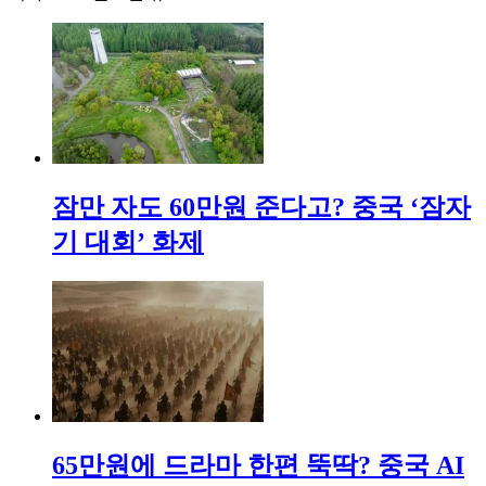
잠만 자도 60만원 준다고? 중국 ‘잠자
기 대회’ 화제
65만원에 드라마 한편 뚝딱? 중국 AI