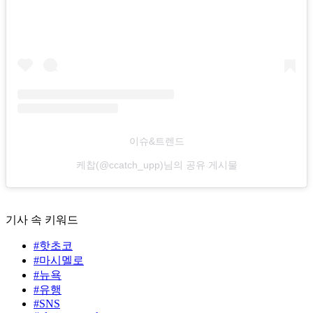
이슈&트렌드
케찹(@ccatch_upp)님의 공유 게시물
기사 속 키워드
#핫초코
#마시멜로
#뉴욕
#유행
#SNS