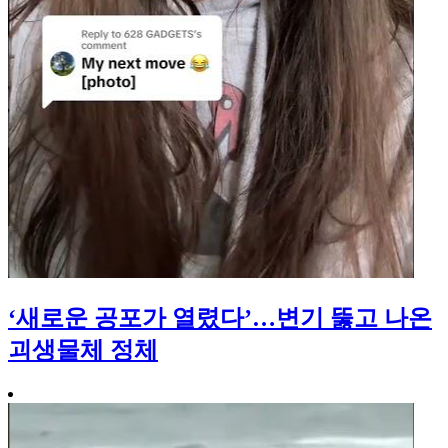
‘새로운 공포가 열렸다’…변기 뚫고 나온
괴생물체 정체