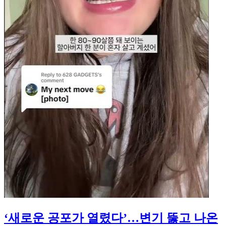
‘새로운 공포가 열렸다’…변기 뚫고 나온