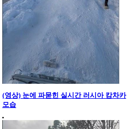
(영상) 눈에 파묻힌 실시간 러시아 캄차카
모습