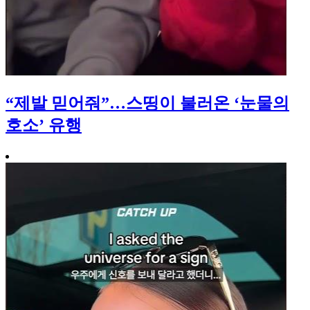
“제발 믿어줘”…스띵이 불러온 ‘눈물의
호소’ 유행