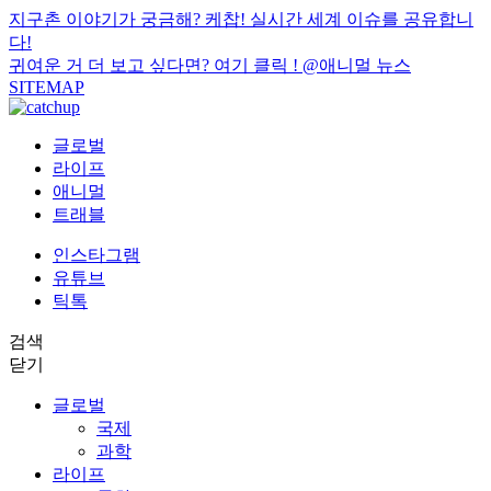
지구촌 이야기가 궁금해? 케찹! 실시간 세계 이슈를 공유합니
다!
귀여운 거 더 보고 싶다면? 여기 클릭 !
@애니멀 뉴스
SITEMAP
글로벌
라이프
애니멀
트래블
인스타그램
유튜브
틱톡
검색
닫기
글로벌
국제
과학
라이프