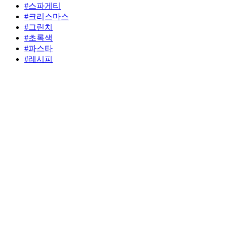
#스파게티
#크리스마스
#그린치
#초록색
#파스타
#레시피