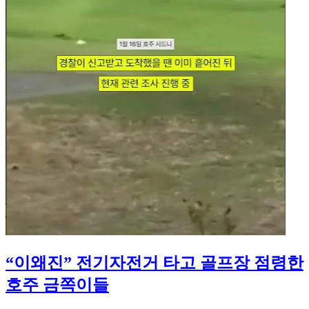
“이왜진” 전기자전거 타고 골프장 점령한
호주 금쪽이들