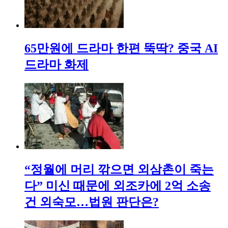
65만원에 드라마 한편 뚝딱? 중국 AI
드라마 화제
“정월에 머리 깎으면 외삼촌이 죽는
다” 미신 때문에 외조카에 2억 소송
건 외숙모…법원 판단은?