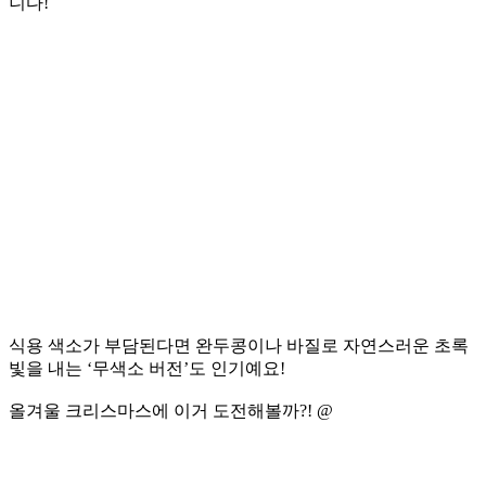
니다!
식용 색소가 부담된다면 완두콩이나 바질로 자연스러운 초록
빛을 내는 ‘무색소 버전’도 인기예요!
올겨울 크리스마스에 이거 도전해볼까?! @