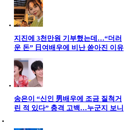
지진에 3천만원 기부했는데…“더러
운 돈” 日여배우에 비난 쏟아진 이유
송은이 “신인 男배우에 조금 질척거
린 적 있다” 충격 고백…누군지 보니