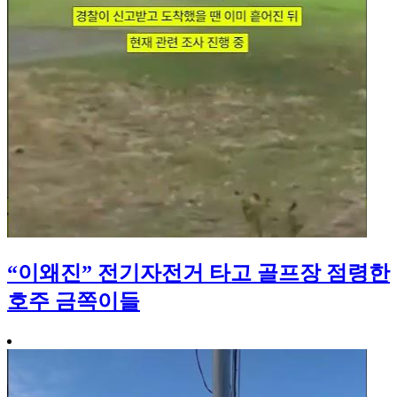
“이왜진” 전기자전거 타고 골프장 점령한
호주 금쪽이들