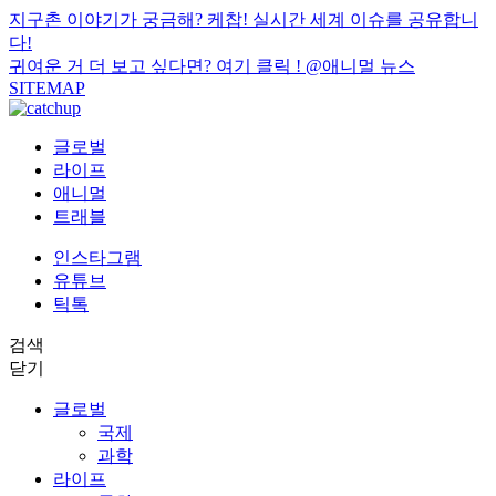
지구촌 이야기가 궁금해? 케찹! 실시간 세계 이슈를 공유합니
다!
귀여운 거 더 보고 싶다면? 여기 클릭 !
@애니멀 뉴스
SITEMAP
글로벌
라이프
애니멀
트래블
인스타그램
유튜브
틱톡
검색
닫기
글로벌
국제
과학
라이프