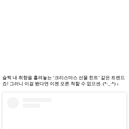
슬쩍 내 취향을 흘려놓는 ‘크리스마스 선물 힌트’ 같은 트렌드
죠! 그러니 이걸 봤다면 이젠 모른 척할 수 없으센. (*·_·*) ↓