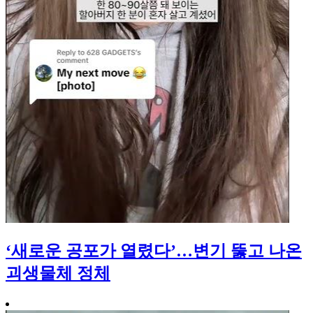
‘새로운 공포가 열렸다’…변기 뚫고 나온
괴생물체 정체