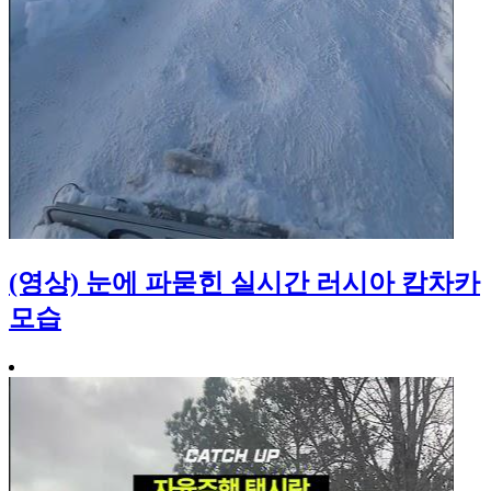
(영상) 눈에 파묻힌 실시간 러시아 캄차카
모습