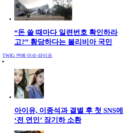
“돈 쓸 때마다 일련번호 확인하라
고?” 황당하다는 볼리비아 국민
TWIG
연예·이슈·라이프
아이유, 이종석과 결별 후 첫 SNS에
‘전 연인’ 장기하 소환