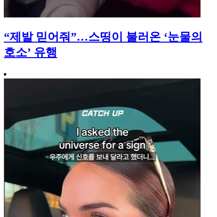
“제발 믿어줘”…스띵이 불러온 ‘눈물의
호소’ 유행