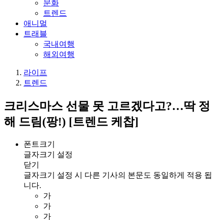
문화
트렌드
애니멀
트래블
국내여행
해외여행
라이프
트렌드
크리스마스 선물 못 고르겠다고?…딱 정
해 드림(팡!) [트렌드 케찹]
폰트크기
글자크기 설정
닫기
글자크기 설정 시 다른 기사의 본문도 동일하게 적용 됩
니다.
가
가
가