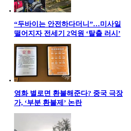
“두바이는 안전하다더니”…미사일
떨어지자 전세기 2억원 ‘탈출 러시’
영화 별로면 환불해준다? 중국 극장
가, ‘부분 환불제’ 논란