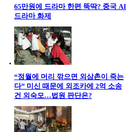
65만원에 드라마 한편 뚝딱? 중국 AI
드라마 화제
“정월에 머리 깎으면 외삼촌이 죽는
다” 미신 때문에 외조카에 2억 소송
건 외숙모…법원 판단은?