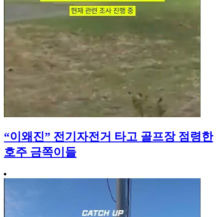
“이왜진” 전기자전거 타고 골프장 점령한
호주 금쪽이들