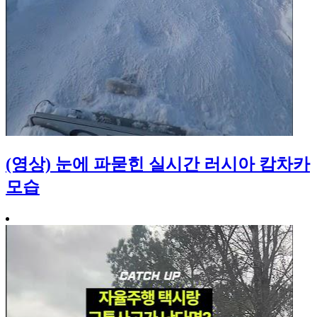
(영상) 눈에 파묻힌 실시간 러시아 캄차카
모습