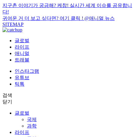
지구촌 이야기가 궁금해? 케찹! 실시간 세계 이슈를 공유합니
다!
귀여운 거 더 보고 싶다면? 여기 클릭 !
@애니멀 뉴스
SITEMAP
글로벌
라이프
애니멀
트래블
인스타그램
유튜브
틱톡
검색
닫기
글로벌
국제
과학
라이프