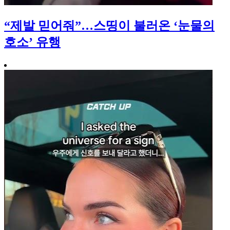
“제발 믿어줘”…스띵이 불러온 ‘눈물의
호소’ 유행