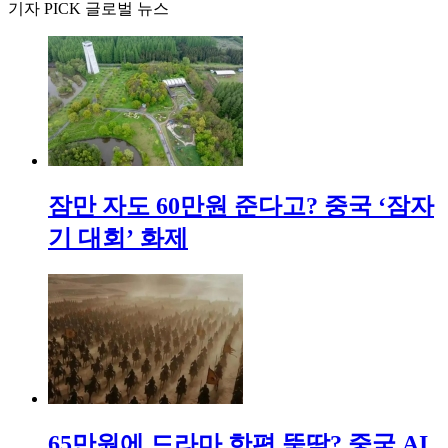
기자 PICK 글로벌 뉴스
잠만 자도 60만원 준다고? 중국 ‘잠자
기 대회’ 화제
65만원에 드라마 한편 뚝딱? 중국 AI