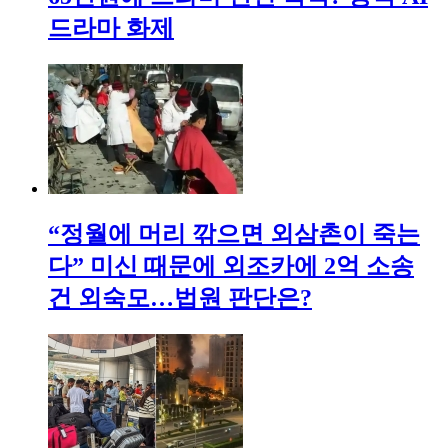
드라마 화제
“정월에 머리 깎으면 외삼촌이 죽는
다” 미신 때문에 외조카에 2억 소송
건 외숙모…법원 판단은?