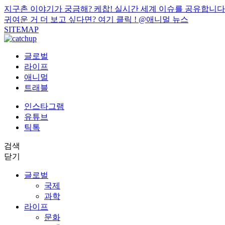
지구촌 이야기가 궁금해? 케찹! 실시간 세계 이슈를 공유합니다
귀여운 거 더 보고 싶다면? 여기 클릭 !
@애니멀 뉴스
SITEMAP
글로벌
라이프
애니멀
트래블
인스타그램
유튜브
틱톡
검색
닫기
글로벌
국제
과학
라이프
문화