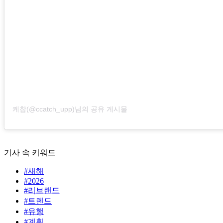
케찹(@ccatch_upp)님의 공유 게시물
기사 속 키워드
#새해
#2026
#리브랜드
#트렌드
#유행
#계획