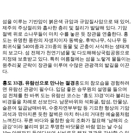
섬을 이루는 기반암이 붉은색 규암과 규암질사암으로 돼 있어,
제주의 주상절리와 흡사한 층리 및 절리가 발달해 있다. 기암
절벽 위로 소나무들이 마치 수를 놓은 듯 장관을 연출한다. 홍
도는 유명한 풍란의 자생지이자 동백숲, 후박나무, 식나무 등
희귀식물 540여종과 231종의 동물 및 곤충이 서식하는 생태계
의 보고다. 섬 전체가 천연기념물 및 다도해해상국립공원으로
지정돼 보호받고 있다. 특히 여름철에는 섬을 노랗게 물들이는
원추리꽃 군락이 장관을 이루며 수많은 관광객의 발길을 이끈
다.
홍도 33경, 유람선으로 만나는 절경
홍도의 참모습을 경험하려
면 유람선 관광이 필수다. 입담 좋은 승무원의 설명을 들으며
섬 전체를 한 바퀴 도는 유람선 코스는 ‘홍도 33경’이라 불리는
비경들을 차례로 선보인다. 남문바위와 석화굴, 탑섬, 만물상,
슬픈여 일곱남매바위, 수중자연부부탑 등 기묘한 형상의 기암
괴석과 깎아지른 듯한 절벽은 마치 하나의 거대한 예술품처럼
느껴진다. 푸른 바다와 울창한 숲의 조화가 절묘해 ‘남해의 소
금강’이라 불리며 맑고 투명한 바닷물은 바람 없는 날 수심
10m 아래까지 들여다보여 신비로운 해저 경관을 감상할 수 있