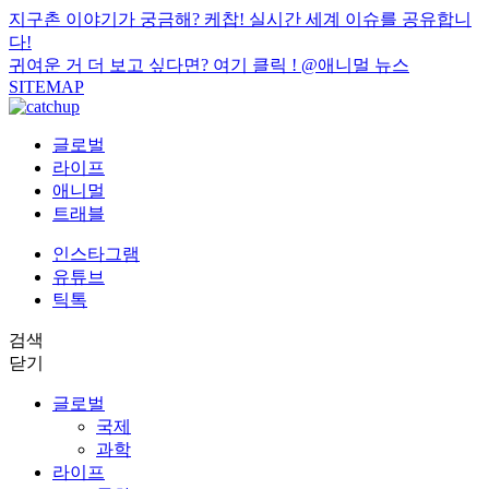
지구촌 이야기가 궁금해? 케찹! 실시간 세계 이슈를 공유합니
다!
귀여운 거 더 보고 싶다면? 여기 클릭 !
@애니멀 뉴스
SITEMAP
글로벌
라이프
애니멀
트래블
인스타그램
유튜브
틱톡
검색
닫기
글로벌
국제
과학
라이프