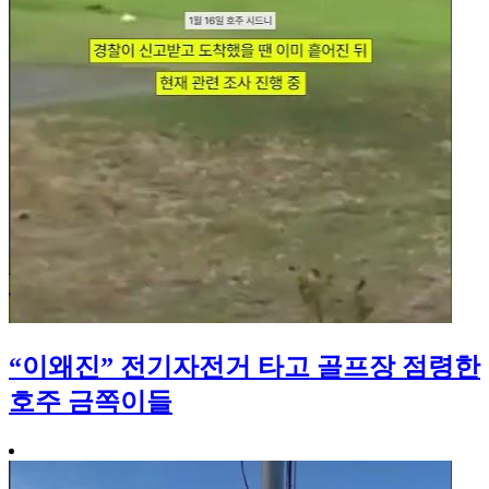
“이왜진” 전기자전거 타고 골프장 점령한
호주 금쪽이들