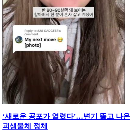
‘새로운 공포가 열렸다’…변기 뚫고 나온
괴생물체 정체