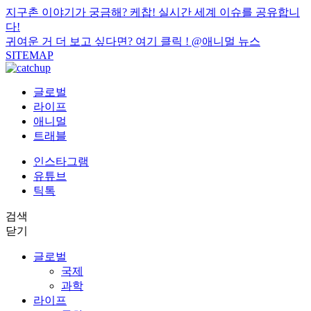
지구촌 이야기가 궁금해? 케찹! 실시간 세계 이슈를 공유합니
다!
귀여운 거 더 보고 싶다면? 여기 클릭 !
@애니멀 뉴스
SITEMAP
글로벌
라이프
애니멀
트래블
인스타그램
유튜브
틱톡
검색
닫기
글로벌
국제
과학
라이프