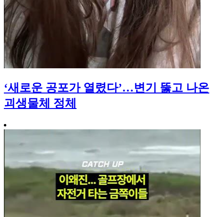
‘새로운 공포가 열렸다’…변기 뚫고 나온
괴생물체 정체