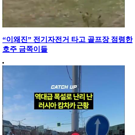
“이왜진” 전기자전거 타고 골프장 점령한
호주 금쪽이들