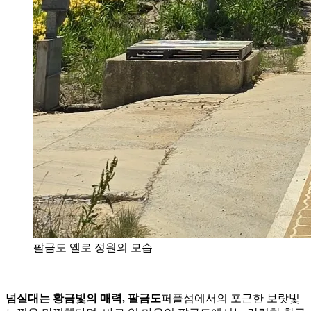
팔금도 옐로 정원의 모습
넘실대는 황금빛의 매력, 팔금도
퍼플섬에서의 포근한 보랏빛