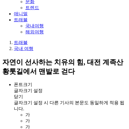
문화
트렌드
애니멀
트래블
국내여행
해외여행
트래블
국내 여행
자연이 선사하는 치유의 힘, 대전 계족산
황톳길에서 맨발로 걷다
폰트크기
글자크기 설정
닫기
글자크기 설정 시 다른 기사의 본문도 동일하게 적용 됩
니다.
가
가
가