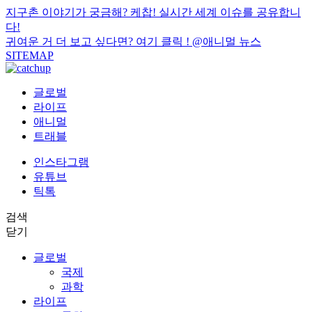
지구촌 이야기가 궁금해? 케찹! 실시간 세계 이슈를 공유합니
다!
귀여운 거 더 보고 싶다면? 여기 클릭 !
@애니멀 뉴스
SITEMAP
글로벌
라이프
애니멀
트래블
인스타그램
유튜브
틱톡
검색
닫기
글로벌
국제
과학
라이프