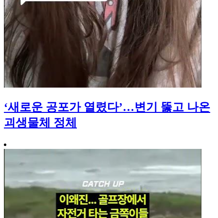
‘새로운 공포가 열렸다’…변기 뚫고 나온
괴생물체 정체