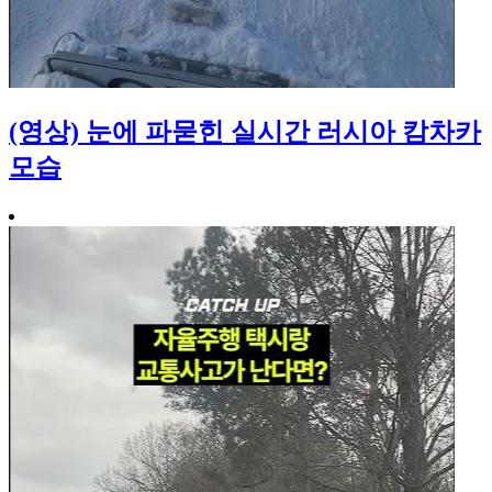
(영상) 눈에 파묻힌 실시간 러시아 캄차카
모습