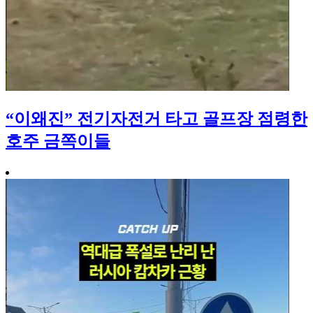
“이왜진” 전기자전거 타고 골프장 점령한
호주 금쪽이들