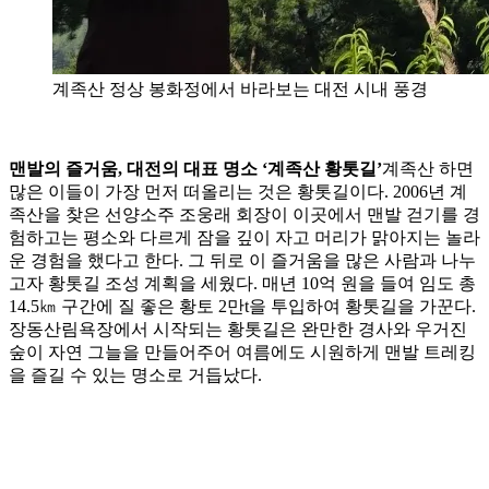
계족산 정상 봉화정에서 바라보는 대전 시내 풍경
맨발의 즐거움, 대전의 대표 명소 ‘계족산 황톳길’
계족산 하면
많은 이들이 가장 먼저 떠올리는 것은 황톳길이다. 2006년 계
족산을 찾은 선양소주 조웅래 회장이 이곳에서 맨발 걷기를 경
험하고는 평소와 다르게 잠을 깊이 자고 머리가 맑아지는 놀라
운 경험을 했다고 한다. 그 뒤로 이 즐거움을 많은 사람과 나누
고자 황톳길 조성 계획을 세웠다. 매년 10억 원을 들여 임도 총
14.5㎞ 구간에 질 좋은 황토 2만t을 투입하여 황톳길을 가꾼다.
장동산림욕장에서 시작되는 황톳길은 완만한 경사와 우거진
숲이 자연 그늘을 만들어주어 여름에도 시원하게 맨발 트레킹
을 즐길 수 있는 명소로 거듭났다.