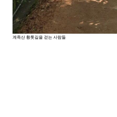
계족산 황톳길을 걷는 사람들