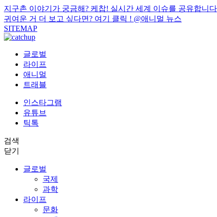
지구촌 이야기가 궁금해? 케찹! 실시간 세계 이슈를 공유합니다
귀여운 거 더 보고 싶다면? 여기 클릭 !
@애니멀 뉴스
SITEMAP
글로벌
라이프
애니멀
트래블
인스타그램
유튜브
틱톡
검색
닫기
글로벌
국제
과학
라이프
문화