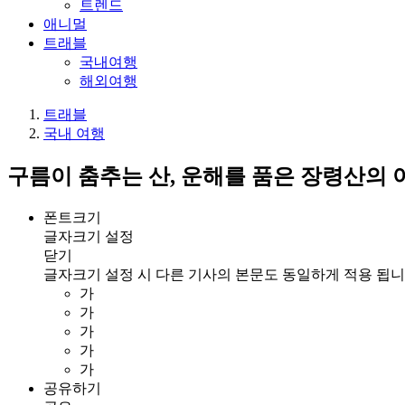
트렌드
애니멀
트래블
국내여행
해외여행
트래블
국내 여행
구름이 춤추는 산, 운해를 품은 장령산의 
폰트크기
글자크기 설정
닫기
글자크기 설정 시 다른 기사의 본문도 동일하게 적용 됩니
가
가
가
가
가
공유하기