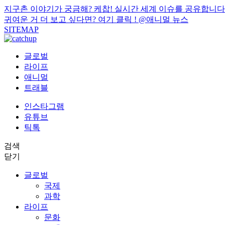
지구촌 이야기가 궁금해? 케찹! 실시간 세계 이슈를 공유합니다
귀여운 거 더 보고 싶다면? 여기 클릭 !
@애니멀 뉴스
SITEMAP
글로벌
라이프
애니멀
트래블
인스타그램
유튜브
틱톡
검색
닫기
글로벌
국제
과학
라이프
문화