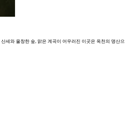
운 산세와 울창한 숲, 맑은 계곡이 어우러진 이곳은 옥천의 명산으