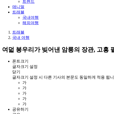
트렌드
애니멀
트래블
국내여행
해외여행
트래블
국내 여행
여덟 봉우리가 빚어낸 암릉의 장관, 고흥
폰트크기
글자크기 설정
닫기
글자크기 설정 시 다른 기사의 본문도 동일하게 적용 됩니
가
가
가
가
가
공유하기