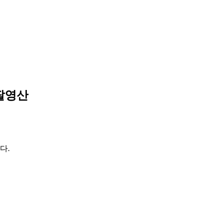
 팔영산
다.