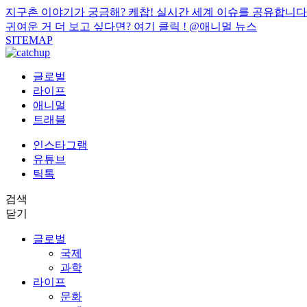
지구촌 이야기가 궁금해? 케찹! 실시간 세계 이슈를 공유합니다
귀여운 거 더 보고 싶다면? 여기 클릭 !
@애니멀 뉴스
SITEMAP
글로벌
라이프
애니멀
트래블
인스타그램
유튜브
틱톡
검색
닫기
글로벌
국제
과학
라이프
문화