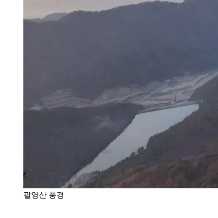
팔영산 풍경