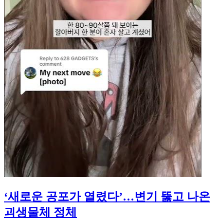
‘새로운 공포가 열렸다’…변기 뚫고 나온
괴생물체 정체