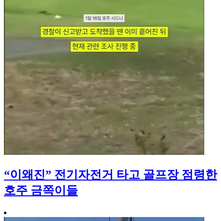
“이왜진” 전기자전거 타고 골프장 점령한
호주 금쪽이들