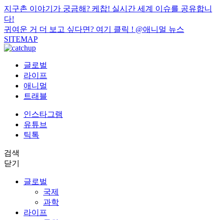
지구촌 이야기가 궁금해? 케찹! 실시간 세계 이슈를 공유합니
다!
귀여운 거 더 보고 싶다면? 여기 클릭 !
@애니멀 뉴스
SITEMAP
글로벌
라이프
애니멀
트래블
인스타그램
유튜브
틱톡
검색
닫기
글로벌
국제
과학
라이프