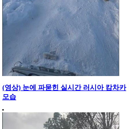
(영상) 눈에 파묻힌 실시간 러시아 캄차카
모습