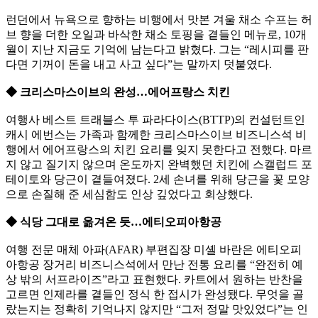
런던에서 뉴욕으로 향하는 비행에서 맛본 겨울 채소 수프는 허
브 향을 더한 오일과 바삭한 채소 토핑을 곁들인 메뉴로, 10개
월이 지난 지금도 기억에 남는다고 밝혔다. 그는 “레시피를 판
다면 기꺼이 돈을 내고 사고 싶다”는 말까지 덧붙였다.
◆ 크리스마스이브의 완성…에어프랑스 치킨
여행사 베스트 트래블스 투 파라다이스(BTTP)의 컨설턴트인
캐시 에번스는 가족과 함께한 크리스마스이브 비즈니스석 비
행에서 에어프랑스의 치킨 요리를 잊지 못한다고 전했다. 마르
지 않고 질기지 않으며 온도까지 완벽했던 치킨에 스캘럽드 포
테이토와 당근이 곁들여졌다. 2세 손녀를 위해 당근을 꽃 모양
으로 손질해 준 세심함도 인상 깊었다고 회상했다.
◆ 식당 그대로 옮겨온 듯…에티오피아항공
여행 전문 매체 아파(AFAR) 부편집장 미셸 바란은 에티오피
아항공 장거리 비즈니스석에서 만난 전통 요리를 “완전히 예
상 밖의 서프라이즈”라고 표현했다. 카트에서 원하는 반찬을
고르면 인제라를 곁들인 정식 한 접시가 완성됐다. 무엇을 골
랐는지는 정확히 기억나지 않지만 “그저 정말 맛있었다”는 인