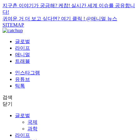
지구촌 이야기가 궁금해? 케찹! 실시간 세계 이슈를 공유합니
다!
귀여운 거 더 보고 싶다면? 여기 클릭 !
@애니멀 뉴스
SITEMAP
글로벌
라이프
애니멀
트래블
인스타그램
유튜브
틱톡
검색
닫기
글로벌
국제
과학
라이프