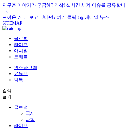
지구촌 이야기가 궁금해? 케찹! 실시간 세계 이슈를 공유합니
다!
귀여운 거 더 보고 싶다면? 여기 클릭 !
@애니멀 뉴스
SITEMAP
글로벌
라이프
애니멀
트래블
인스타그램
유튜브
틱톡
검색
닫기
글로벌
국제
과학
라이프