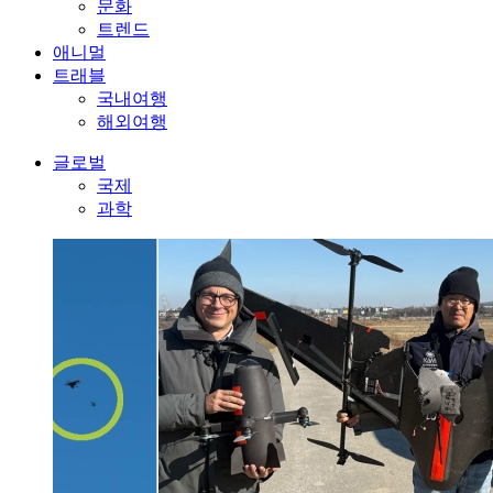
문화
트렌드
애니멀
트래블
국내여행
해외여행
글로벌
국제
과학