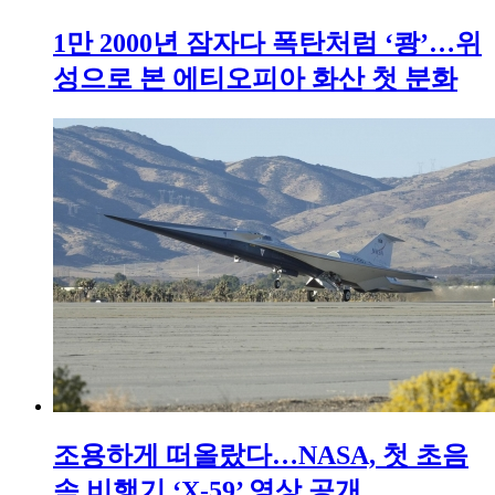
1만 2000년 잠자다 폭탄처럼 ‘쾅’…위
성으로 본 에티오피아 화산 첫 분화
조용하게 떠올랐다…NASA, 첫 초음
속 비행기 ‘X-59’ 영상 공개