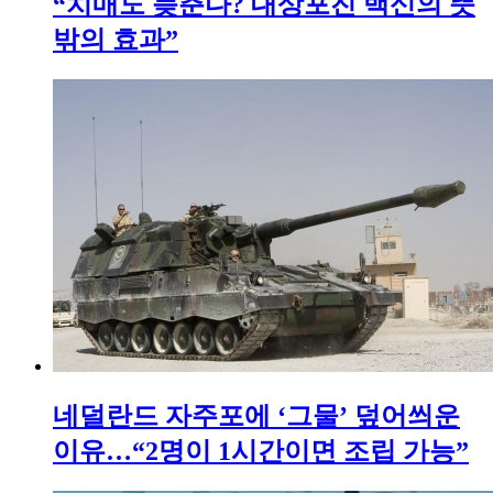
“치매도 늦춘다? 대상포진 백신의 뜻
밖의 효과”
네덜란드 자주포에 ‘그물’ 덮어씌운
이유…“2명이 1시간이면 조립 가능”