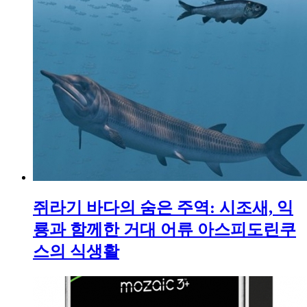
쥐라기 바다의 숨은 주역: 시조새, 익
룡과 함께한 거대 어류 아스피도린쿠
스의 식생활