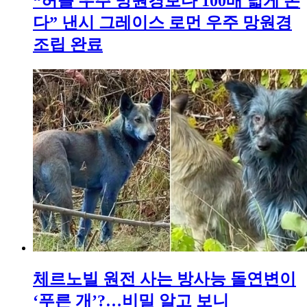
“허블 우주 망원경보다 100배 넓게 본
다” 낸시 그레이스 로먼 우주 망원경
조립 완료
체르노빌 원전 사는 방사능 돌연변이
‘푸른 개’?…비밀 알고 보니