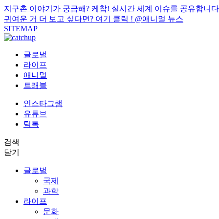
지구촌 이야기가 궁금해? 케찹! 실시간 세계 이슈를 공유합니다
귀여운 거 더 보고 싶다면? 여기 클릭 !
@애니멀 뉴스
SITEMAP
글로벌
라이프
애니멀
트래블
인스타그램
유튜브
틱톡
검색
닫기
글로벌
국제
과학
라이프
문화