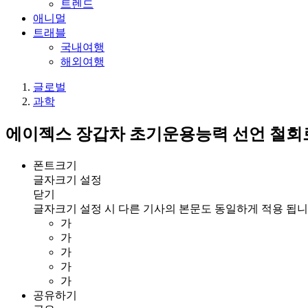
트렌드
애니멀
트래블
국내여행
해외여행
글로벌
과학
에이젝스 장갑차 초기운용능력 선언 철회로
폰트크기
글자크기 설정
닫기
글자크기 설정 시 다른 기사의 본문도 동일하게 적용 됩니
가
가
가
가
가
공유하기