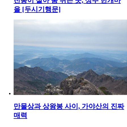
전통이 살아 숨 쉬는 곳, 성주 한개마
을 [두시기행문]
만물상과 상왕봉 사이, 가야산의 진짜
매력