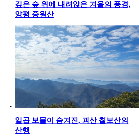
깊은 숲 위에 내려앉은 겨울의 풍경,
양평 중원산
일곱 보물이 숨겨진, 괴산 칠보산의
산행