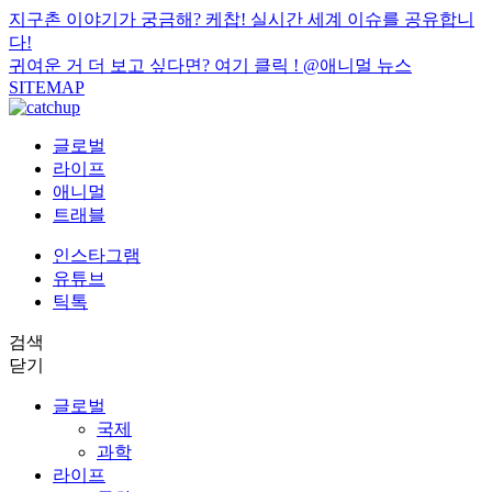
지구촌 이야기가 궁금해? 케찹! 실시간 세계 이슈를 공유합니
다!
귀여운 거 더 보고 싶다면? 여기 클릭 !
@애니멀 뉴스
SITEMAP
글로벌
라이프
애니멀
트래블
인스타그램
유튜브
틱톡
검색
닫기
글로벌
국제
과학
라이프