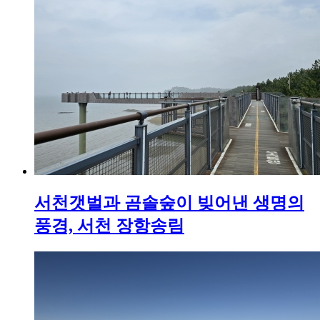
서천갯벌과 곰솔숲이 빚어낸 생명의
풍경, 서천 장항송림