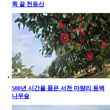
쪽 끝 천등산
500년 시간을 품은 서천 마량리 동백
나무숲