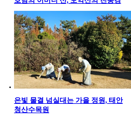
호남의 어머니 산, 모악산의 진풍경
은빛 물결 넘실대는 가을 정원, 태안
청산수목원