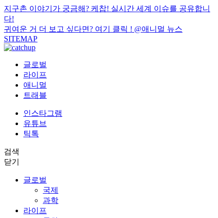
지구촌 이야기가 궁금해? 케찹! 실시간 세계 이슈를 공유합니
다!
귀여운 거 더 보고 싶다면? 여기 클릭 !
@애니멀 뉴스
SITEMAP
글로벌
라이프
애니멀
트래블
인스타그램
유튜브
틱톡
검색
닫기
글로벌
국제
과학
라이프