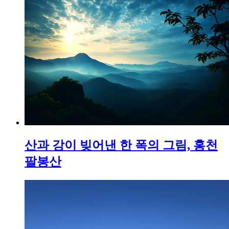
산과 강이 빚어낸 한 폭의 그림, 홍천
팔봉산