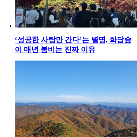
‘성공한 사람만 간다’는 별명, 화담숲
이 매년 붐비는 진짜 이유