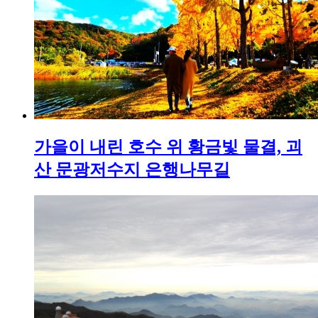
가을이 내린 호수 위 황금빛 물결, 괴
산 문광저수지 은행나무길