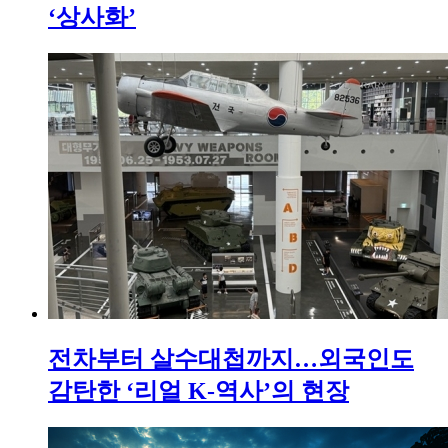
‘상사화’
전차부터 살수대첩까지…외국인도
감탄한 ‘리얼 K-역사’의 현장