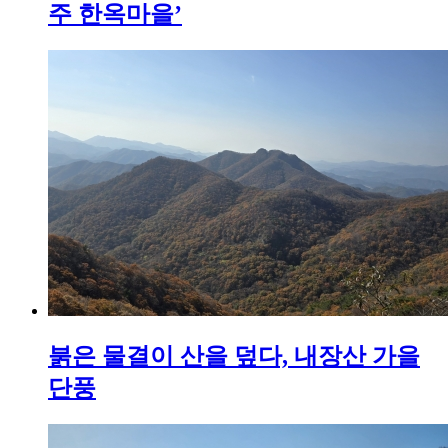
주 한옥마을’
붉은 물결이 산을 덮다, 내장산 가을
단풍