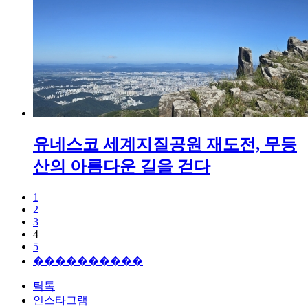
유네스코 세계지질공원 재도전, 무등
산의 아름다운 길을 걷다
1
2
3
4
5
����������
틱톡
인스타그램