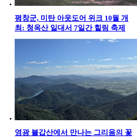
평창군, 미탄 아웃도어 위크 10월 개
최: 청옥산 일대서 7일간 힐링 축제
영광 불갑산에서 만나는 그리움의 꽃