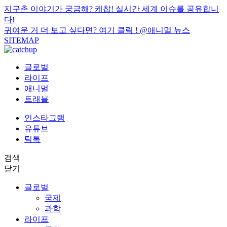
지구촌 이야기가 궁금해? 케찹! 실시간 세계 이슈를 공유합니
다!
귀여운 거 더 보고 싶다면? 여기 클릭 !
@애니멀 뉴스
SITEMAP
글로벌
라이프
애니멀
트래블
인스타그램
유튜브
틱톡
검색
닫기
글로벌
국제
과학
라이프