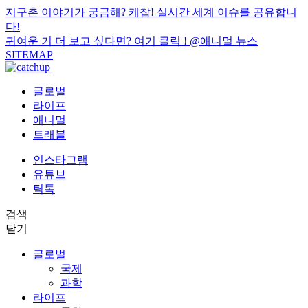
지구촌 이야기가 궁금해? 케찹! 실시간 세계 이슈를 공유합니
다!
귀여운 거 더 보고 싶다면? 여기 클릭 !
@애니멀 뉴스
SITEMAP
글로벌
라이프
애니멀
트래블
인스타그램
유튜브
틱톡
검색
닫기
글로벌
국제
과학
라이프