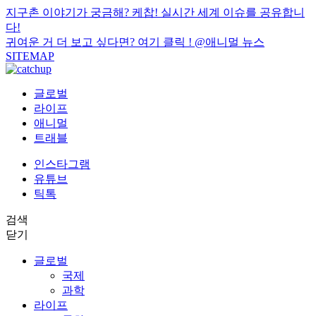
지구촌 이야기가 궁금해? 케찹! 실시간 세계 이슈를 공유합니
다!
귀여운 거 더 보고 싶다면? 여기 클릭 !
@애니멀 뉴스
SITEMAP
글로벌
라이프
애니멀
트래블
인스타그램
유튜브
틱톡
검색
닫기
글로벌
국제
과학
라이프