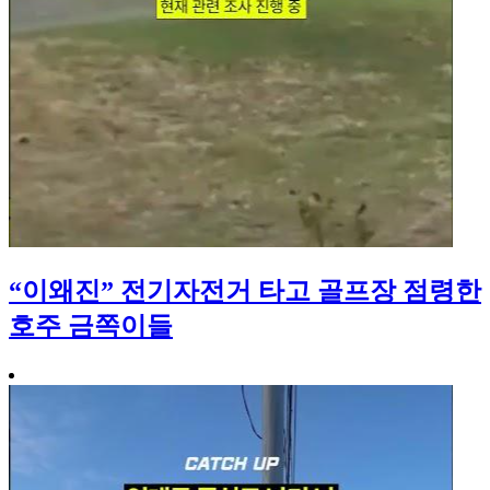
“이왜진” 전기자전거 타고 골프장 점령한
호주 금쪽이들