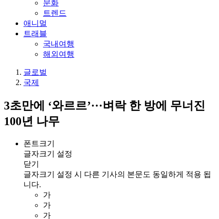
문화
트렌드
애니멀
트래블
국내여행
해외여행
글로벌
국제
3초만에 ‘와르르’···벼락 한 방에 무너진
100년 나무
폰트크기
글자크기 설정
닫기
글자크기 설정 시 다른 기사의 본문도 동일하게 적용 됩
니다.
가
가
가