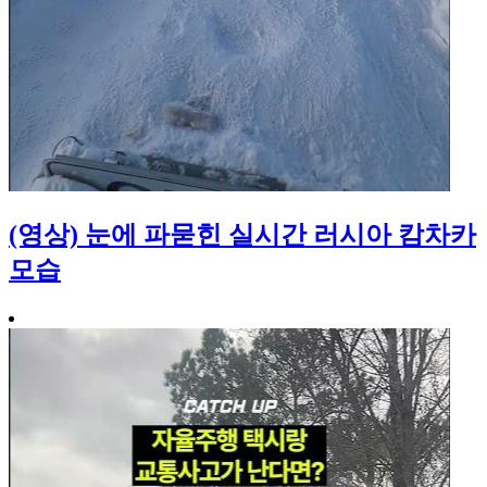
(영상) 눈에 파묻힌 실시간 러시아 캄차카
모습