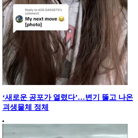
‘새로운 공포가 열렸다’…변기 뚫고 나온
괴생물체 정체