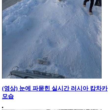
(영상) 눈에 파묻힌 실시간 러시아 캄차카
모습