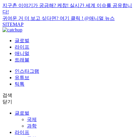
지구촌 이야기가 궁금해? 케찹! 실시간 세계 이슈를 공유합니
다!
귀여운 거 더 보고 싶다면? 여기 클릭 !
@애니멀 뉴스
SITEMAP
글로벌
라이프
애니멀
트래블
인스타그램
유튜브
틱톡
검색
닫기
글로벌
국제
과학
라이프