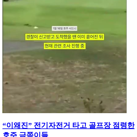
“이왜진” 전기자전거 타고 골프장 점령한
호주 금쪽이들