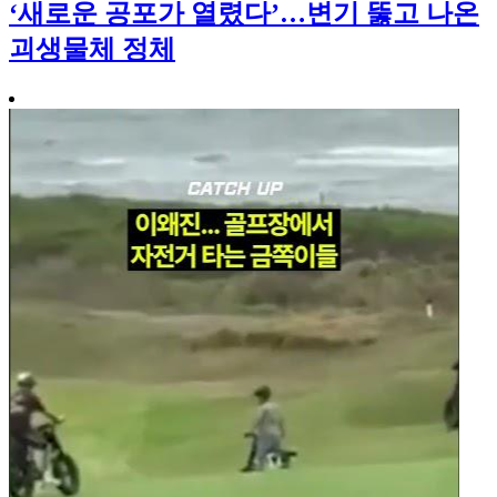
‘새로운 공포가 열렸다’…변기 뚫고 나온
괴생물체 정체