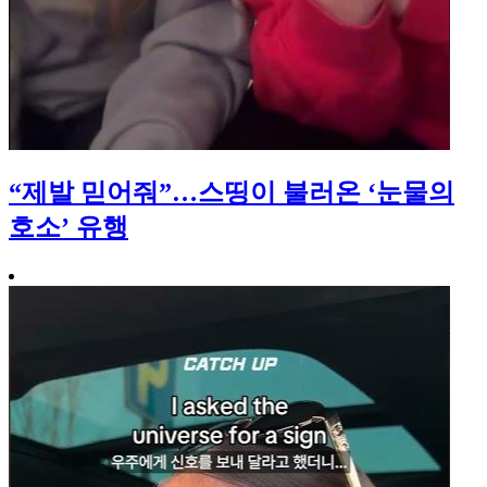
“제발 믿어줘”…스띵이 불러온 ‘눈물의
호소’ 유행