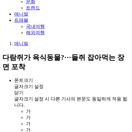
문화
트렌드
애니멀
트래블
국내여행
해외여행
애니멀
다람쥐가 육식동물?···들쥐 잡아먹는 장
면 포착
폰트크기
글자크기 설정
닫기
글자크기 설정 시 다른 기사의 본문도 동일하게 적용 됩
니다.
가
가
가
가