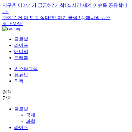
지구촌 이야기가 궁금해? 케찹! 실시간 세계 이슈를 공유합니
다!
귀여운 거 더 보고 싶다면? 여기 클릭 !
@애니멀 뉴스
SITEMAP
글로벌
라이프
애니멀
트래블
인스타그램
유튜브
틱톡
검색
닫기
글로벌
국제
과학
라이프