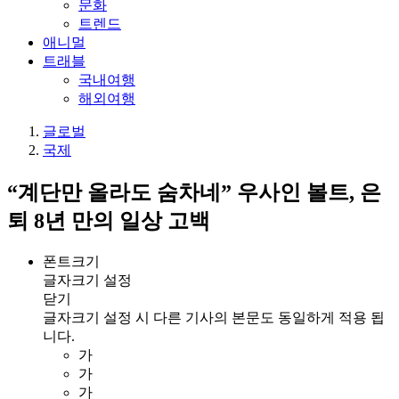
문화
트렌드
애니멀
트래블
국내여행
해외여행
글로벌
국제
“계단만 올라도 숨차네” 우사인 볼트, 은
퇴 8년 만의 일상 고백
폰트크기
글자크기 설정
닫기
글자크기 설정 시 다른 기사의 본문도 동일하게 적용 됩
니다.
가
가
가