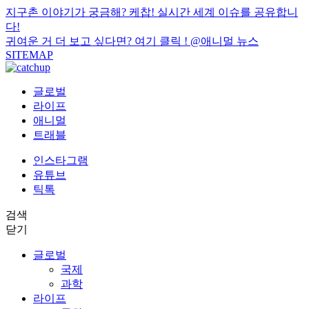
지구촌 이야기가 궁금해? 케찹! 실시간 세계 이슈를 공유합니
다!
귀여운 거 더 보고 싶다면? 여기 클릭 !
@애니멀 뉴스
SITEMAP
글로벌
라이프
애니멀
트래블
인스타그램
유튜브
틱톡
검색
닫기
글로벌
국제
과학
라이프