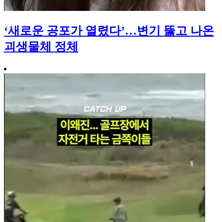
‘새로운 공포가 열렸다’…변기 뚫고 나온
괴생물체 정체