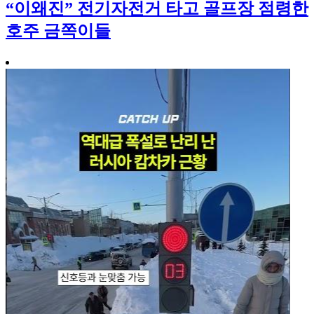
“이왜진” 전기자전거 타고 골프장 점령한
호주 금쪽이들