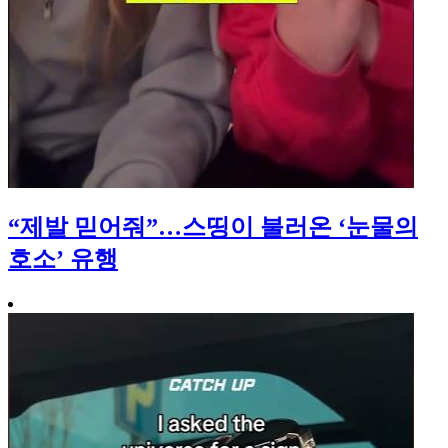
“제발 믿어줘”…스띵이 불러온 ‘눈물의
호소’ 유행