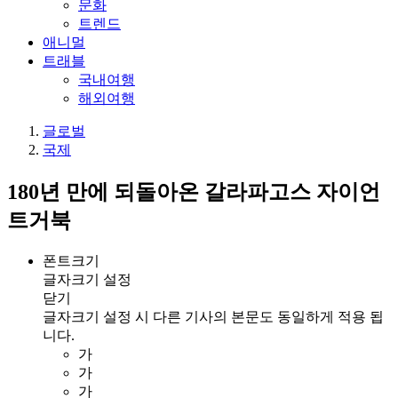
문화
트렌드
애니멀
트래블
국내여행
해외여행
글로벌
국제
180년 만에 되돌아온 갈라파고스 자이언
트거북
폰트크기
글자크기 설정
닫기
글자크기 설정 시 다른 기사의 본문도 동일하게 적용 됩
니다.
가
가
가