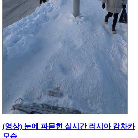
(영상) 눈에 파묻힌 실시간 러시아 캄차카
모습