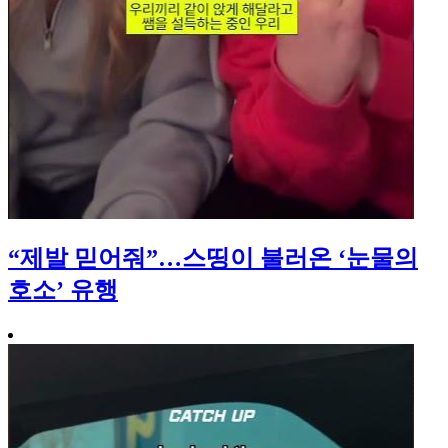
“제발 믿어줘”…스띵이 불러온 ‘눈물의
호소’ 유행