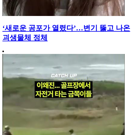
‘새로운 공포가 열렸다’…변기 뚫고 나온
괴생물체 정체