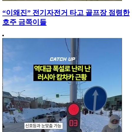
“이왜진” 전기자전거 타고 골프장 점령한
호주 금쪽이들