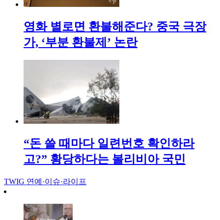
영화 별로면 환불해준다? 중국 극장
가, ‘부분 환불제’ 논란
“돈 쓸 때마다 일련번호 확인하라
고?” 황당하다는 볼리비아 국민
TWIG
연예·이슈·라이프