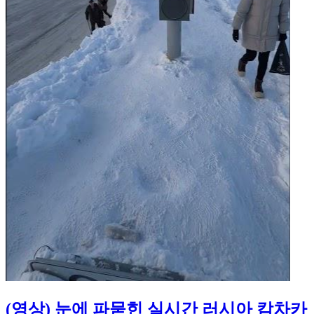
(영상) 눈에 파묻힌 실시간 러시아 캄차카