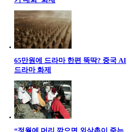
65만원에 드라마 한편 뚝딱? 중국 AI
드라마 화제
“정월에 머리 깎으면 외삼촌이 죽는