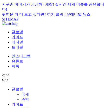
지구촌 이야기가 궁금해? 케찹! 실시간 세계 이슈를 공유합니
다!
귀여운 거 더 보고 싶다면? 여기 클릭 !
@애니멀 뉴스
SITEMAP
글로벌
라이프
애니멀
트래블
인스타그램
유튜브
틱톡
검색
닫기
글로벌
국제
과학
라이프