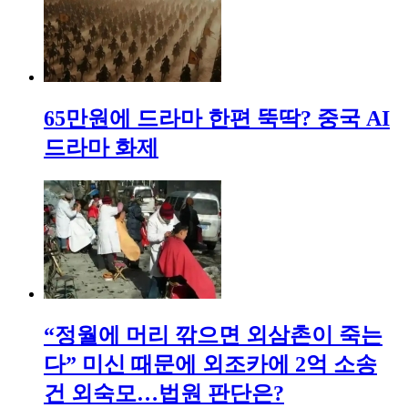
65만원에 드라마 한편 뚝딱? 중국 AI
드라마 화제
“정월에 머리 깎으면 외삼촌이 죽는
다” 미신 때문에 외조카에 2억 소송
건 외숙모…법원 판단은?