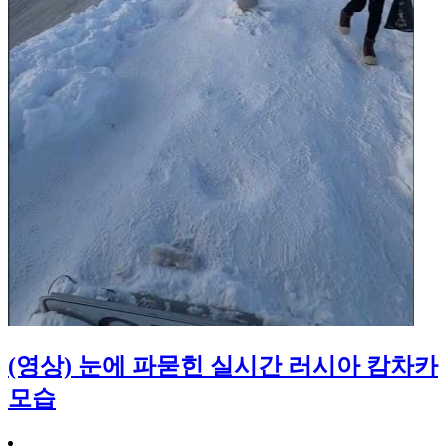
(영상) 눈에 파묻힌 실시간 러시아 캄차카
모습