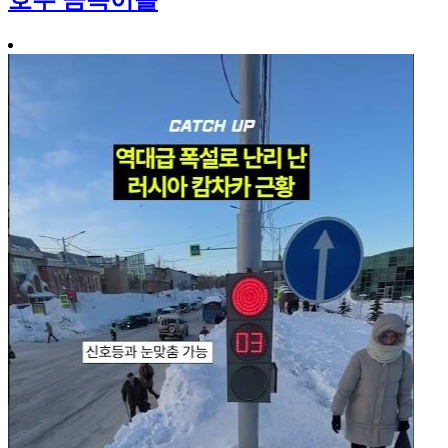
호주 금쪽이들