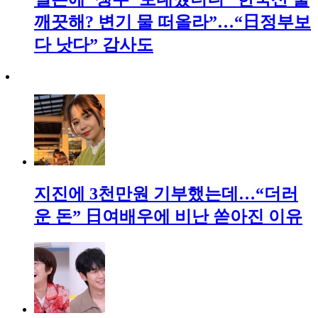
깨끗해? 변기 물 떠올라”…“日정부보
다 낫다” 감사도
지진에 3천만원 기부했는데…“더러
운 돈” 日여배우에 비난 쏟아진 이유