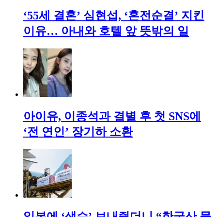
‘55세 결혼’ 심현섭, ‘혼전순결’ 지킨
이유… 아내와 호텔 앞 뜻밖의 일
아이유, 이종석과 결별 후 첫 SNS에
‘전 연인’ 장기하 소환
일본에 ‘생수’ 보내줬더니 “한국산 물