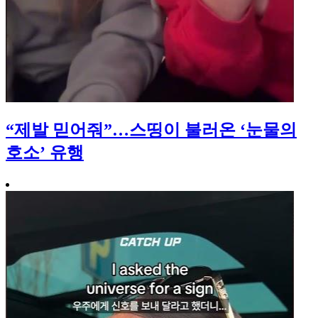
“제발 믿어줘”…스띵이 불러온 ‘눈물의
호소’ 유행