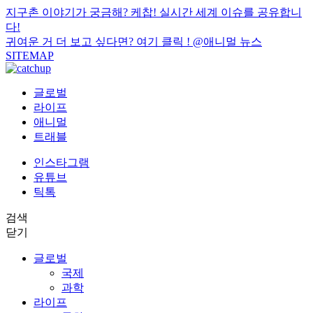
지구촌 이야기가 궁금해? 케찹! 실시간 세계 이슈를 공유합니
다!
귀여운 거 더 보고 싶다면? 여기 클릭 !
@애니멀 뉴스
SITEMAP
글로벌
라이프
애니멀
트래블
인스타그램
유튜브
틱톡
검색
닫기
글로벌
국제
과학
라이프