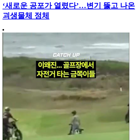
‘새로운 공포가 열렸다’…변기 뚫고 나온
괴생물체 정체