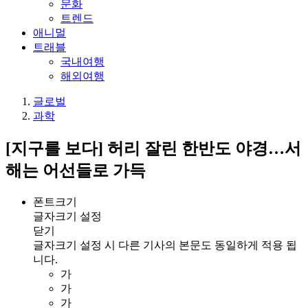
문화
트렌드
애니멀
트래블
국내여행
해외여행
글로벌
과학
[지구를 보다] 허리 잘린 한반도 야경…서
해는 어선들로 가득
폰트크기
글자크기 설정
닫기
글자크기 설정 시 다른 기사의 본문도 동일하게 적용 됩
니다.
가
가
가