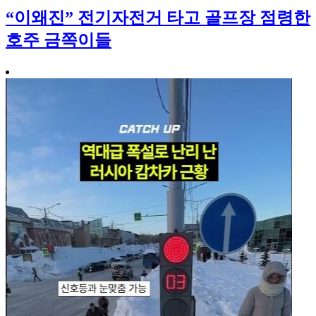
“이왜진” 전기자전거 타고 골프장 점령한
호주 금쪽이들