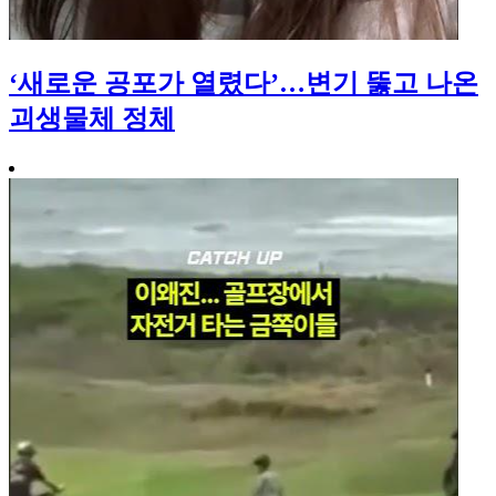
‘새로운 공포가 열렸다’…변기 뚫고 나온
괴생물체 정체