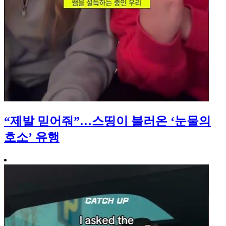
“제발 믿어줘”…스띵이 불러온 ‘눈물의
호소’ 유행