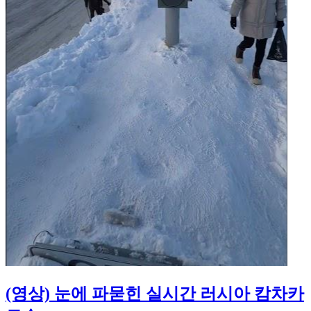
(영상) 눈에 파묻힌 실시간 러시아 캄차카