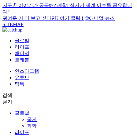
지구촌 이야기가 궁금해? 케찹! 실시간 세계 이슈를 공유합니
다!
귀여운 거 더 보고 싶다면? 여기 클릭 !
@애니멀 뉴스
SITEMAP
글로벌
라이프
애니멀
트래블
인스타그램
유튜브
틱톡
검색
닫기
글로벌
국제
과학
라이프