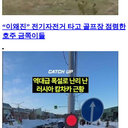
“이왜진” 전기자전거 타고 골프장 점령한
호주 금쪽이들