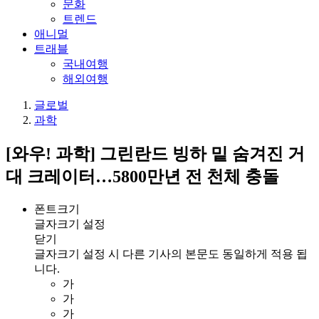
문화
트렌드
애니멀
트래블
국내여행
해외여행
글로벌
과학
[와우! 과학] 그린란드 빙하 밑 숨겨진 거
대 크레이터…5800만년 전 천체 충돌
폰트크기
글자크기 설정
닫기
글자크기 설정 시 다른 기사의 본문도 동일하게 적용 됩
니다.
가
가
가