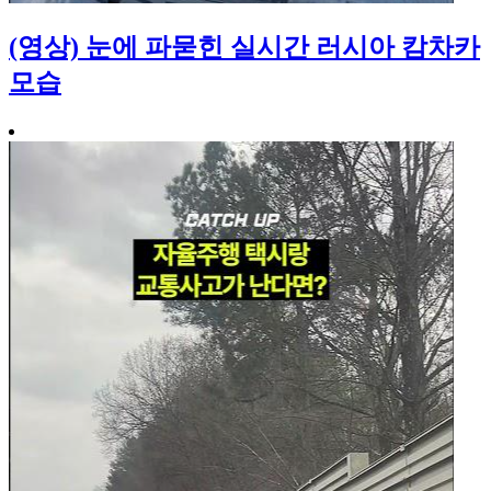
(영상) 눈에 파묻힌 실시간 러시아 캄차카
모습