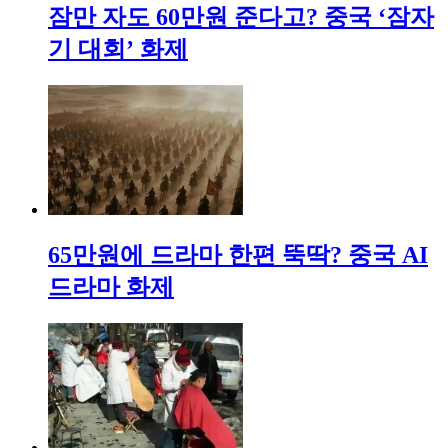
잠만 자도 60만원 준다고? 중국 ‘잠자
기 대회’ 화제
65만원에 드라마 한편 뚝딱? 중국 AI
드라마 화제