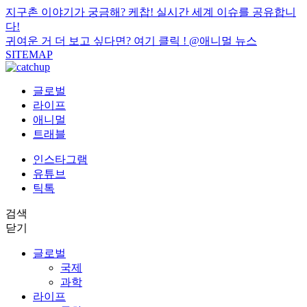
지구촌 이야기가 궁금해? 케찹! 실시간 세계 이슈를 공유합니
다!
귀여운 거 더 보고 싶다면? 여기 클릭 !
@애니멀 뉴스
SITEMAP
글로벌
라이프
애니멀
트래블
인스타그램
유튜브
틱톡
검색
닫기
글로벌
국제
과학
라이프