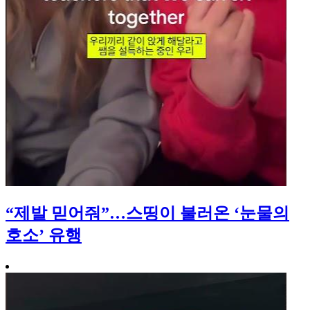
“제발 믿어줘”…스띵이 불러온 ‘눈물의
호소’ 유행