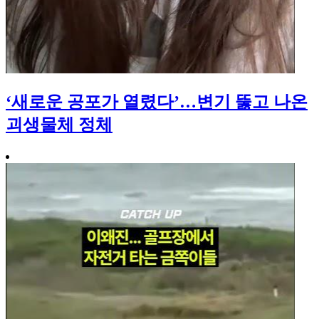
‘새로운 공포가 열렸다’…변기 뚫고 나온
괴생물체 정체