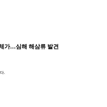
생명체가…심해 해삼류 발견
다.