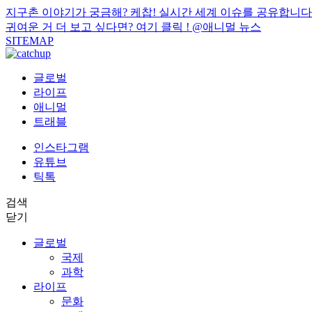
지구촌 이야기가 궁금해? 케찹! 실시간 세계 이슈를 공유합니다
귀여운 거 더 보고 싶다면? 여기 클릭 !
@애니멀 뉴스
SITEMAP
글로벌
라이프
애니멀
트래블
인스타그램
유튜브
틱톡
검색
닫기
글로벌
국제
과학
라이프
문화