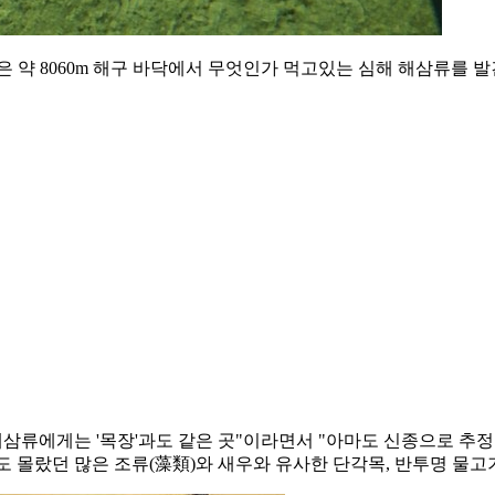
 약 8060m 해구 바닥에서 무엇인가 먹고있는 심해 해삼류를 발
해삼류에게는 '목장'과도 같은 곳"이라면서 "아마도 신종으로 
 몰랐던 많은 조류(藻類)와 새우와 유사한 단각목, 반투명 물