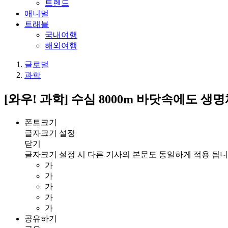
트렌드
애니멀
트래블
국내여행
해외여행
글로벌
과학
[와우! 과학] 수심 8000m 바닷속에도 
폰트크기
글자크기 설정
닫기
글자크기 설정 시 다른 기사의 본문도 동일하게 적용 됩니
가
가
가
가
가
공유하기