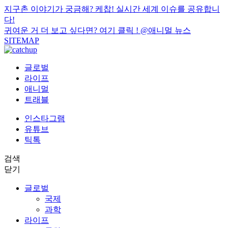
지구촌 이야기가 궁금해? 케찹! 실시간 세계 이슈를 공유합니
다!
귀여운 거 더 보고 싶다면? 여기 클릭 !
@애니멀 뉴스
SITEMAP
글로벌
라이프
애니멀
트래블
인스타그램
유튜브
틱톡
검색
닫기
글로벌
국제
과학
라이프