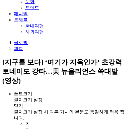
문화
트렌드
애니멀
트래블
국내여행
해외여행
글로벌
과학
[지구를 보다] ‘여기가 지옥인가’ 초강력
토네이도 강타…美 뉴올리언스 쑥대밭
(영상)
폰트크기
글자크기 설정
닫기
글자크기 설정 시 다른 기사의 본문도 동일하게 적용 됩
니다.
가