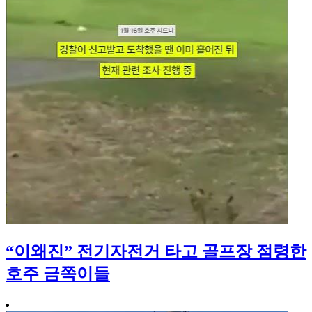
“이왜진” 전기자전거 타고 골프장 점령한
호주 금쪽이들