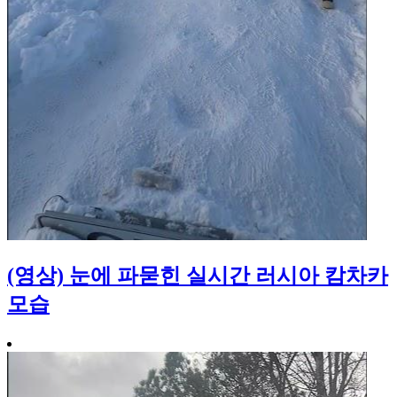
(영상) 눈에 파묻힌 실시간 러시아 캄차카
모습