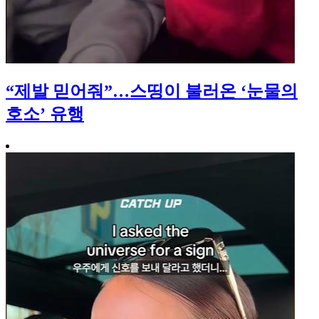
“제발 믿어줘”…스띵이 불러온 ‘눈물의
호소’ 유행