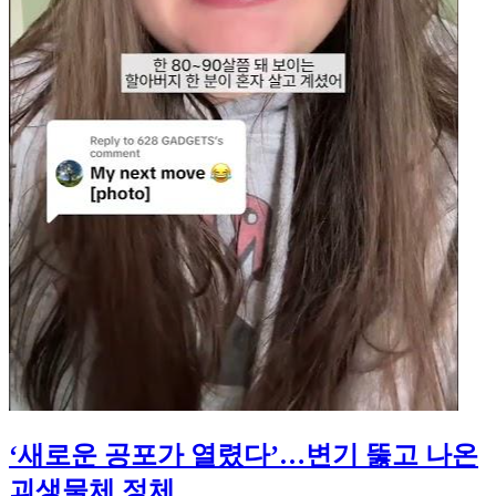
‘새로운 공포가 열렸다’…변기 뚫고 나온
괴생물체 정체