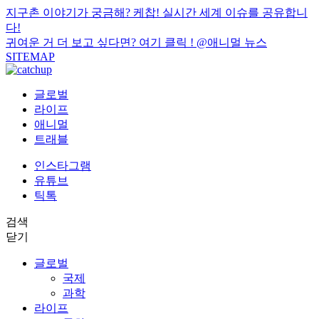
지구촌 이야기가 궁금해? 케찹! 실시간 세계 이슈를 공유합니
다!
귀여운 거 더 보고 싶다면? 여기 클릭 !
@애니멀 뉴스
SITEMAP
글로벌
라이프
애니멀
트래블
인스타그램
유튜브
틱톡
검색
닫기
글로벌
국제
과학
라이프