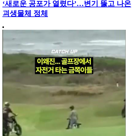
‘새로운 공포가 열렸다’…변기 뚫고 나온
괴생물체 정체