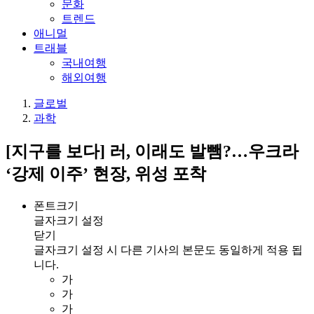
문화
트렌드
애니멀
트래블
국내여행
해외여행
글로벌
과학
[지구를 보다] 러, 이래도 발뺌?…우크라
‘강제 이주’ 현장, 위성 포착
폰트크기
글자크기 설정
닫기
글자크기 설정 시 다른 기사의 본문도 동일하게 적용 됩
니다.
가
가
가