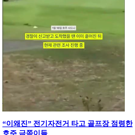
“이왜진” 전기자전거 타고 골프장 점령한
호주 금쪽이들