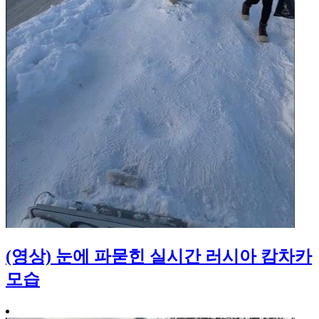
(영상) 눈에 파묻힌 실시간 러시아 캄차카
모습