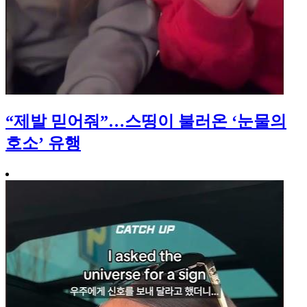
“제발 믿어줘”…스띵이 불러온 ‘눈물의
호소’ 유행