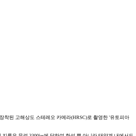
에 장착된 고해상도 스테레오 카메라(HRSC)로 촬영한 '유토피아
지름은 무려 3300㎞에 달하며 화성 뿐 아니라 태양계 내에서도