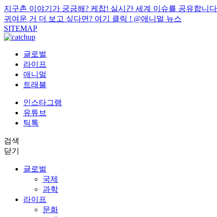
지구촌 이야기가 궁금해? 케찹! 실시간 세계 이슈를 공유합니다
귀여운 거 더 보고 싶다면? 여기 클릭 !
@애니멀 뉴스
SITEMAP
글로벌
라이프
애니멀
트래블
인스타그램
유튜브
틱톡
검색
닫기
글로벌
국제
과학
라이프
문화