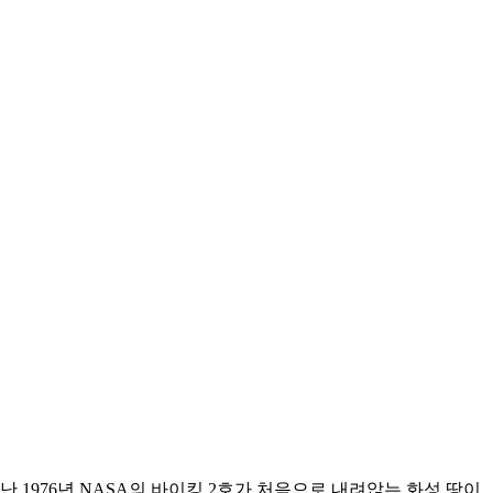
1976년 NASA의 바이킹 2호가 처음으로 내려앉는 화성 땅이