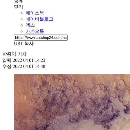
공유
닫기
페이스북
네이버블로그
엑스
카카오톡
URL 복사
박종익 기자
입력
2022 04 01 14:23
수정
2022 04 01 14:48