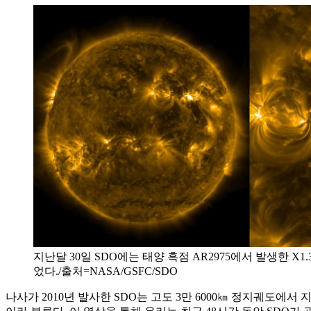
지난달 30일 SDO에는 태양 흑점 AR2975에서 발생한 X
었다./출처=NASA/GSFC/SDO
나사가 2010년 발사한 SDO는 고도 3만 6000㎞ 정지궤도에서 지