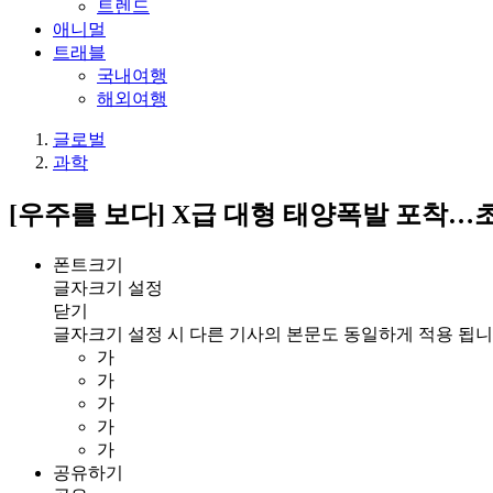
트렌드
애니멀
트래블
국내여행
해외여행
글로벌
과학
[우주를 보다] X급 대형 태양폭발 포착…
폰트크기
글자크기 설정
닫기
글자크기 설정 시 다른 기사의 본문도 동일하게 적용 됩니
가
가
가
가
가
공유하기