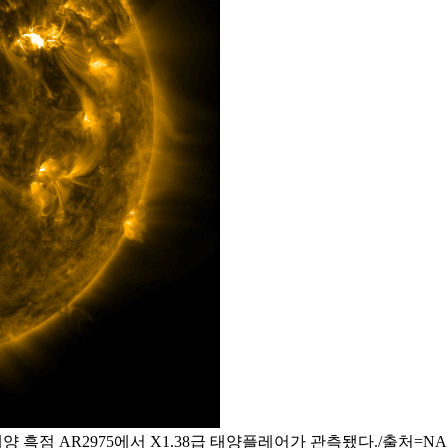
태양 흑점 AR2975에서 X1.38급 태양플레어가 관측됐다./출처=NAS