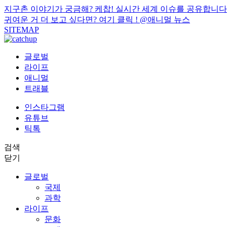
지구촌 이야기가 궁금해? 케찹! 실시간 세계 이슈를 공유합니다
귀여운 거 더 보고 싶다면? 여기 클릭 !
@애니멀 뉴스
SITEMAP
글로벌
라이프
애니멀
트래블
인스타그램
유튜브
틱톡
검색
닫기
글로벌
국제
과학
라이프
문화