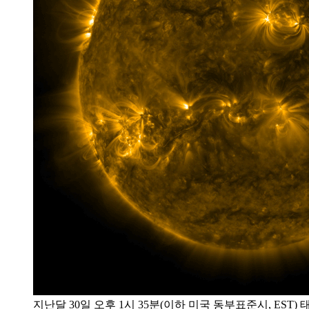
지난달 30일 오후 1시 35분(이하 미국 동부표준시, EST) 