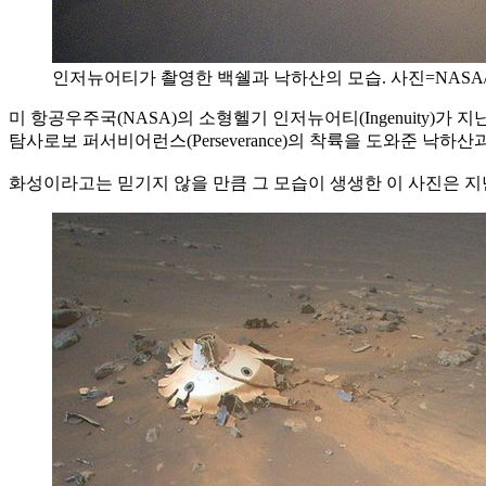
인저뉴어티가 촬영한 백쉘과 낙하산의 모습. 사진=NASA/JPL
미 항공우주국(NASA)의 소형헬기 인저뉴어티(Ingenuity)가
탐사로보 퍼서비어런스(Perseverance)의 착륙을 도와준 낙
화성이라고는 믿기지 않을 만큼 그 모습이 생생한 이 사진은 지난