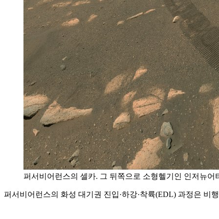
퍼서비어런스의 셀카. 그 뒤쪽으로 소형헬기인 인저뉴어티도 보인다
퍼서비어런스의 화성 대기권 진입·하강·착륙(EDL) 과정은 비행