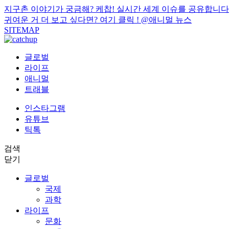
지구촌 이야기가 궁금해? 케찹! 실시간 세계 이슈를 공유합니다
귀여운 거 더 보고 싶다면? 여기 클릭 !
@애니멀 뉴스
SITEMAP
글로벌
라이프
애니멀
트래블
인스타그램
유튜브
틱톡
검색
닫기
글로벌
국제
과학
라이프
문화