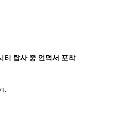
시티 탐사 중 언덕서 포착
다.