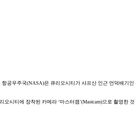
근 미 항공우주국(NASA)은 큐리오시티가 샤프산 인근 언덕배기인
큐리오시티에 장착된 카메라 ‘마스터캠’(Mastcam)으로 촬영한 것