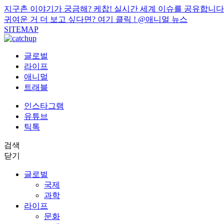
지구촌 이야기가 궁금해? 케찹! 실시간 세계 이슈를 공유합니다
귀여운 거 더 보고 싶다면? 여기 클릭 !
@애니멀 뉴스
SITEMAP
글로벌
라이프
애니멀
트래블
인스타그램
유튜브
틱톡
검색
닫기
글로벌
국제
과학
라이프
문화