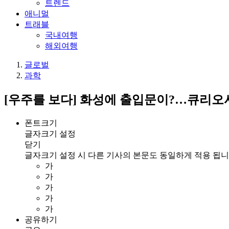
트렌드
애니멀
트래블
국내여행
해외여행
글로벌
과학
[우주를 보다] 화성에 출입문이?…큐리오
폰트크기
글자크기 설정
닫기
글자크기 설정 시 다른 기사의 본문도 동일하게 적용 됩니
가
가
가
가
가
공유하기