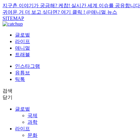
지구촌 이야기가 궁금해? 케찹! 실시간 세계 이슈를 공유합니다
귀여운 거 더 보고 싶다면? 여기 클릭 !
@애니멀 뉴스
SITEMAP
글로벌
라이프
애니멀
트래블
인스타그램
유튜브
틱톡
검색
닫기
글로벌
국제
과학
라이프
문화