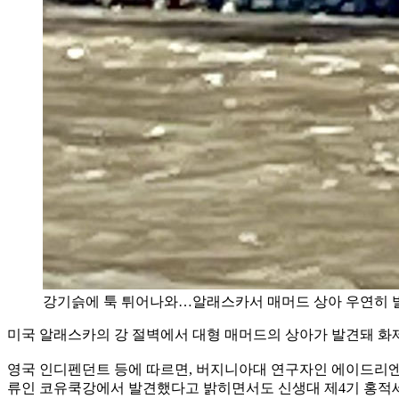
강기슭에 툭 튀어나와…알래스카서 매머드 상아 우연히 
미국 알래스카의 강 절벽에서 대형 매머드의 상아가 발견돼 화
영국 인디펜던트 등에 따르면, 버지니아대 연구자인 에이드리엔 
류인 코유쿡강에서 발견했다고 밝히면서도 신생대 제4기 홍적세(