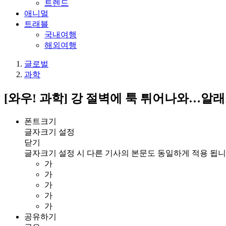
트렌드
애니멀
트래블
국내여행
해외여행
글로벌
과학
[와우! 과학] 강 절벽에 툭 튀어나와…알
폰트크기
글자크기 설정
닫기
글자크기 설정 시 다른 기사의 본문도 동일하게 적용 됩니
가
가
가
가
가
공유하기