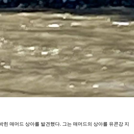
박힌 매머드 상아를 발견했다. 그는 매머드의 상아를 유콘강 지