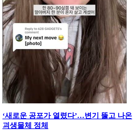
‘새로운 공포가 열렸다’…변기 뚫고 나온
괴생물체 정체