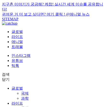
지구촌 이야기가 궁금해? 케찹! 실시간 세계 이슈를 공유합니
다!
귀여운 거 더 보고 싶다면? 여기 클릭 !
@애니멀 뉴스
SITEMAP
글로벌
라이프
애니멀
트래블
인스타그램
유튜브
틱톡
검색
닫기
글로벌
국제
과학
라이프