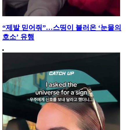
“제발 믿어줘”…스띵이 불러온 ‘눈물의
호소’ 유행