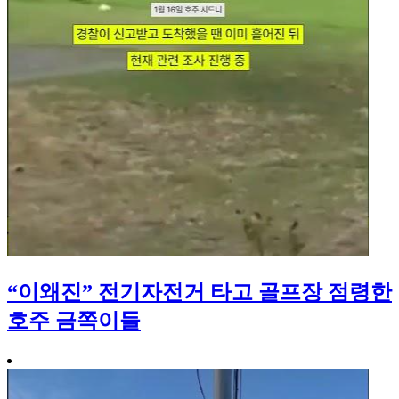
“이왜진” 전기자전거 타고 골프장 점령한
호주 금쪽이들