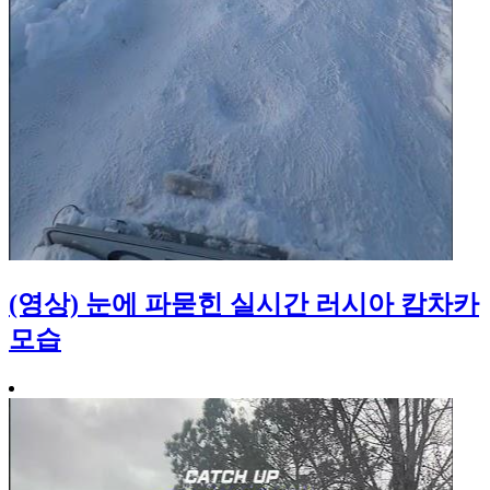
(영상) 눈에 파묻힌 실시간 러시아 캄차카
모습