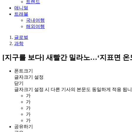
트렌드
애니멀
트래블
국내여행
해외여행
글로벌
과학
[지구를 보다] 새빨간 밀라노…‘지표면 온도
폰트크기
글자크기 설정
닫기
글자크기 설정 시 다른 기사의 본문도 동일하게 적용 됩니
가
가
가
가
가
공유하기