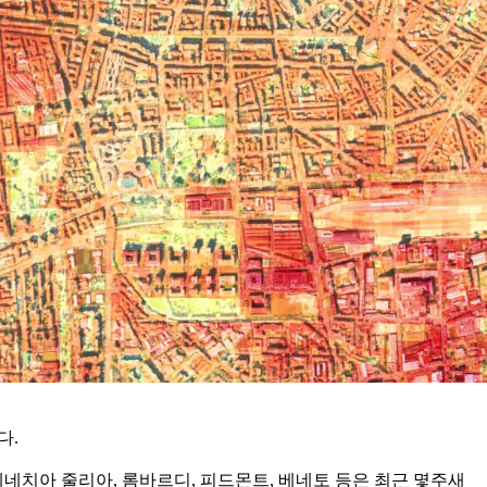
다.
 베네치아 줄리아, 롬바르디, 피드몬트, 베네토 등은 최근 몇주새