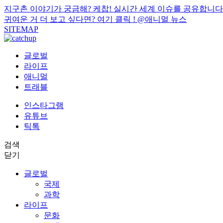
지구촌 이야기가 궁금해? 케찹! 실시간 세계 이슈를 공유합니다
귀여운 거 더 보고 싶다면? 여기 클릭 !
@애니멀 뉴스
SITEMAP
글로벌
라이프
애니멀
트래블
인스타그램
유튜브
틱톡
검색
닫기
글로벌
국제
과학
라이프
문화