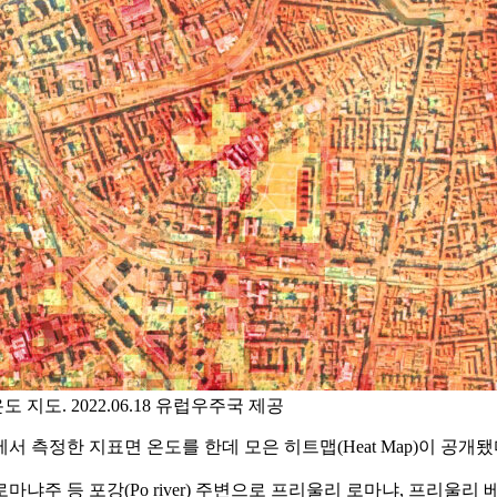
도. 2022.06.18 유럽우주국 제공
 측정한 지표면 온도를 한데 모은 히트맵(Heat Map)이 공개됐
주 등 포강(Po river) 주변으로 프리울리 로마냐, 프리울리