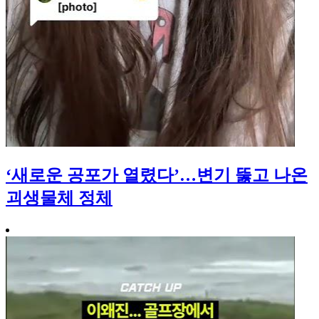
‘새로운 공포가 열렸다’…변기 뚫고 나온
괴생물체 정체