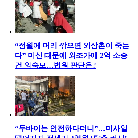
“정월에 머리 깎으면 외삼촌이 죽는
다” 미신 때문에 외조카에 2억 소송
건 외숙모…법원 판단은?
“두바이는 안전하다더니”…미사일