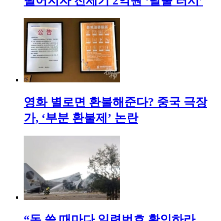
떨어지자 전세기 2억원 ‘탈출 러시’
영화 별로면 환불해준다? 중국 극장
가, ‘부분 환불제’ 논란
“돈 쓸 때마다 일련번호 확인하라