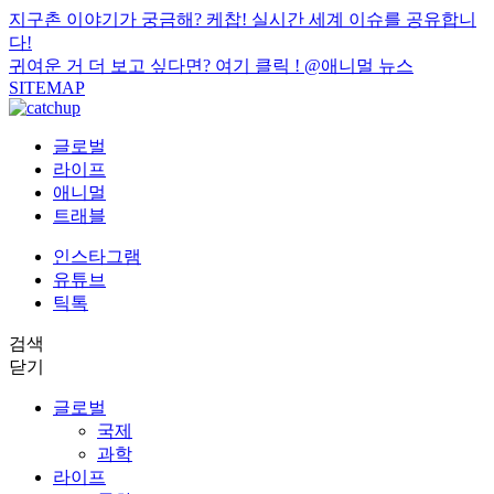
지구촌 이야기가 궁금해? 케찹! 실시간 세계 이슈를 공유합니
다!
귀여운 거 더 보고 싶다면? 여기 클릭 !
@애니멀 뉴스
SITEMAP
글로벌
라이프
애니멀
트래블
인스타그램
유튜브
틱톡
검색
닫기
글로벌
국제
과학
라이프