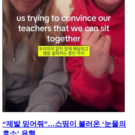
“제발 믿어줘”…스띵이 불러온 ‘눈물의
호소’ 유행