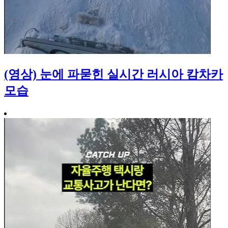
(영상) 눈에 파묻힌 실시간 러시아 캄차카
모습