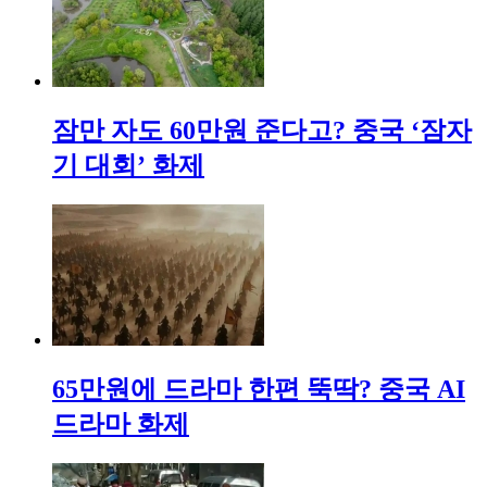
잠만 자도 60만원 준다고? 중국 ‘잠자
기 대회’ 화제
65만원에 드라마 한편 뚝딱? 중국 AI
드라마 화제