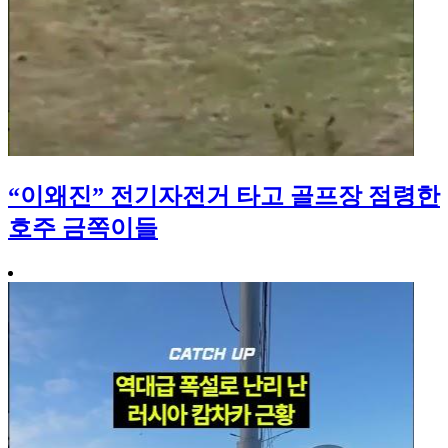
“이왜진” 전기자전거 타고 골프장 점령한
호주 금쪽이들