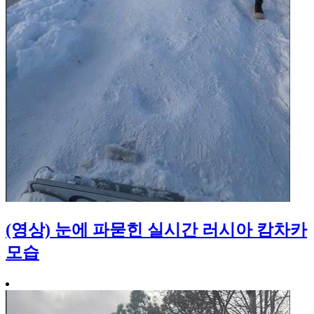
(영상) 눈에 파묻힌 실시간 러시아 캄차카
모습