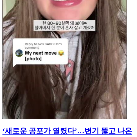
‘새로운 공포가 열렸다’…변기 뚫고 나온