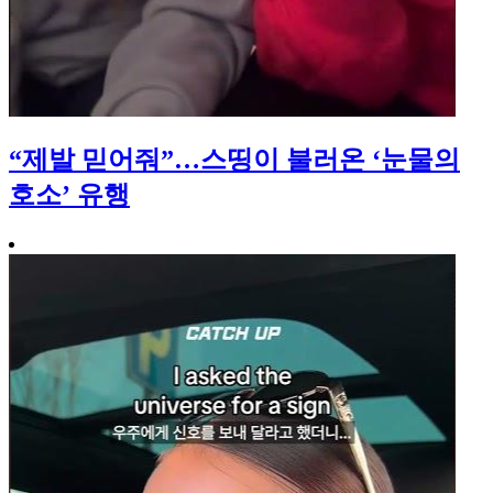
“제발 믿어줘”…스띵이 불러온 ‘눈물의
호소’ 유행