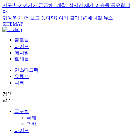
지구촌 이야기가 궁금해? 케찹! 실시간 세계 이슈를 공유합니
다!
귀여운 거 더 보고 싶다면? 여기 클릭 !
@애니멀 뉴스
SITEMAP
글로벌
라이프
애니멀
트래블
인스타그램
유튜브
틱톡
검색
닫기
글로벌
국제
과학
라이프