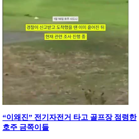
“이왜진” 전기자전거 타고 골프장 점령한
호주 금쪽이들