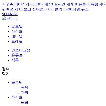
지구촌 이야기가 궁금해? 케찹! 실시간 세계 이슈를 공유합니다
귀여운 거 더 보고 싶다면? 여기 클릭 !
@애니멀 뉴스
SITEMAP
글로벌
라이프
애니멀
트래블
인스타그램
유튜브
틱톡
검색
닫기
글로벌
국제
과학
라이프
문화