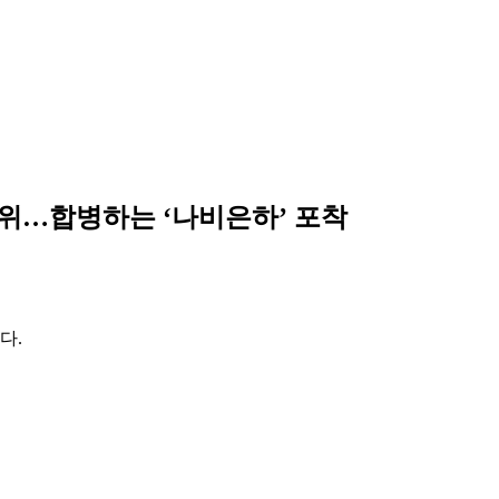
사위…합병하는 ‘나비은하’ 포착
다.