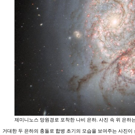
제미니노스 망원경로 포착한 나비 은하. 사진 속 위 은하는 NGC 4567,
거대한 두 은하의 충돌로 합병 초기의 모습을 보여주는 사진이 심