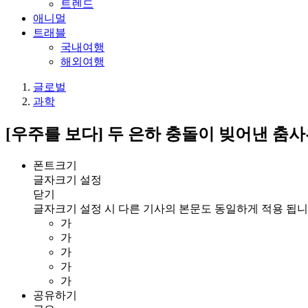
트렌드
애니멀
트래블
국내여행
해외여행
글로벌
과학
[우주를 보다] 두 은하 충돌이 빚어낸 춤
폰트크기
글자크기 설정
닫기
글자크기 설정 시 다른 기사의 본문도 동일하게 적용 됩니
가
가
가
가
가
공유하기