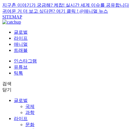
지구촌 이야기가 궁금해? 케찹! 실시간 세계 이슈를 공유합니다
귀여운 거 더 보고 싶다면? 여기 클릭 !
@애니멀 뉴스
SITEMAP
글로벌
라이프
애니멀
트래블
인스타그램
유튜브
틱톡
검색
닫기
글로벌
국제
과학
라이프
문화