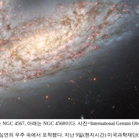
 아래는 NGC 4568이다. 사진=International Gemini Observ
연의 우주 속에서 포착됐다. 지난 9일(현지시간) 미국과학재단(N