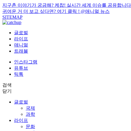
지구촌 이야기가 궁금해? 케찹! 실시간 세계 이슈를 공유합니다
귀여운 거 더 보고 싶다면? 여기 클릭 !
@애니멀 뉴스
SITEMAP
글로벌
라이프
애니멀
트래블
인스타그램
유튜브
틱톡
검색
닫기
글로벌
국제
과학
라이프
문화