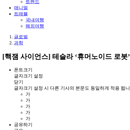
트렌드
애니멀
트래블
국내여행
해외여행
글로벌
과학
[핵잼 사이언스] 테슬라 ‘휴머노이드 로봇’
폰트크기
글자크기 설정
닫기
글자크기 설정 시 다른 기사의 본문도 동일하게 적용 됩니
가
가
가
가
가
공유하기