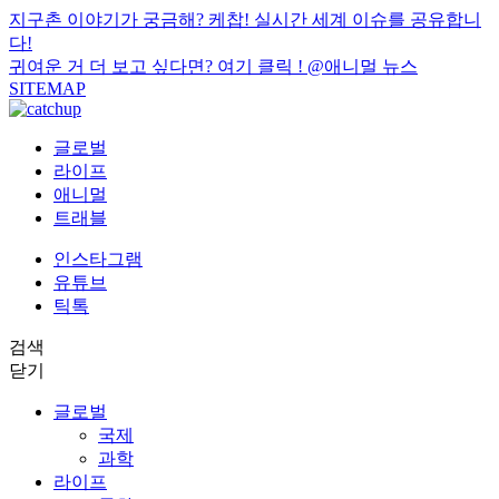
지구촌 이야기가 궁금해? 케찹! 실시간 세계 이슈를 공유합니
다!
귀여운 거 더 보고 싶다면? 여기 클릭 !
@애니멀 뉴스
SITEMAP
글로벌
라이프
애니멀
트래블
인스타그램
유튜브
틱톡
검색
닫기
글로벌
국제
과학
라이프