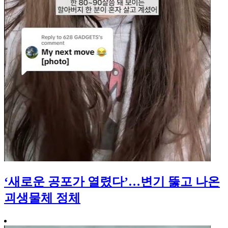
‘새로운 공포가 열렸다’…변기 뚫고 나온
괴생물체 정체