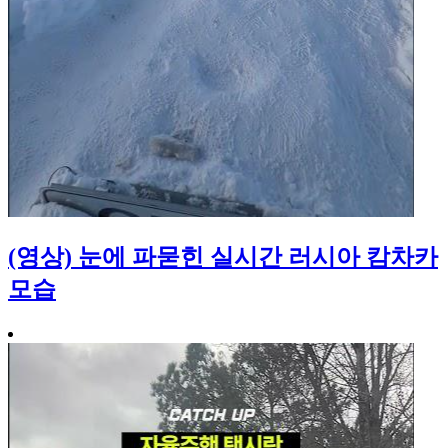
(영상) 눈에 파묻힌 실시간 러시아 캄차카
모습