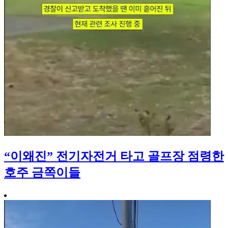
“이왜진” 전기자전거 타고 골프장 점령한
호주 금쪽이들