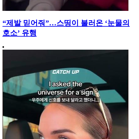
“제발 믿어줘”…스띵이 불러온 ‘눈물의
호소’ 유행